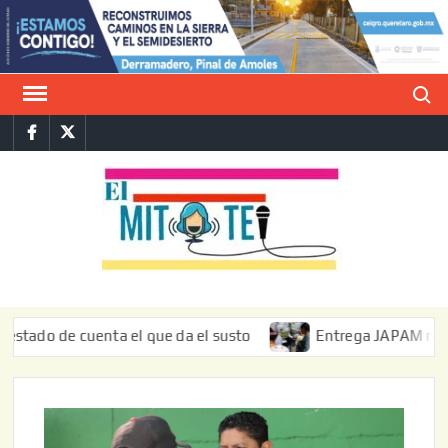
Saltar
al
contenido
Buscar
Facebook
Twitter
E
La vers
sarcást
MIT
de l
informa
 de cuenta el que da el susto
Entrega JAPAM restauración