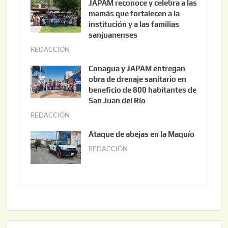
JAPAM reconoce y celebra a las
o
mamás que fortalecen a la
s
institución y a las familias
t
sanjuanenses
o
REDACCIÓN
j
3
u
Conagua y JAPAM entregan
,
n
obra de drenaje sanitario en
2
i
beneficio de 800 habitantes de
0
o
San Juan del Río
2
3
REDACCIÓN
j
6
0
u
Ataque de abejas en la Maquío
,
n
REDACCIÓN
m
2
i
a
0
o
y
2
2
o
6
,
2
2
2
0
,