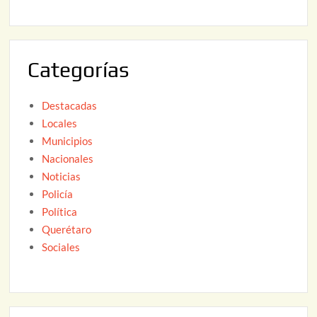
2
2
6
0
2
Categorías
6
Destacadas
Locales
Municipios
Nacionales
Noticias
Policía
Política
Querétaro
Sociales