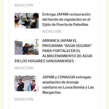
REDACCIÓN
a
g
Entrega JAPAM restauración
o
del bordo de regulación en el
s
Ejido de Puerta de Palmillas
t
REDACCIÓN
j
o
u
ARRANCA JAPAM EL
3
l
PROGRAMA “AGUA SEGURA”
,
i
PARA FORTALECER EL
2
ALMACENAMIENTO DE AGUA
o
0
EN LOS HOGARES SANJUANENSES
2
2
REDACCIÓN
j
2
6
u
,
JAPAM y CONAGUA entregan
l
2
ampliación de drenaje
i
0
sanitario en Loma Bonita y Las
o
Margaritas
2
2
6
REDACCIÓN
j
2
u