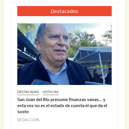
,
l
2
i
Destacados
0
o
2
2
6
2
,
2
0
2
6
DESTACADAS
NOTICIAS
San Juan del Río presume finanzas sanas… y
esta vez no es el estado de cuenta el que da el
susto
REDACCIÓN
a
g