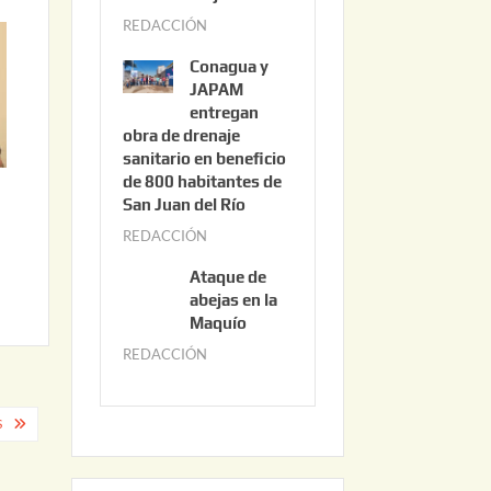
3
REDACCIÓN
j
,
u
2
Conagua y
n
0
JAPAM
i
entregan
2
obra de drenaje
o
6
sanitario en beneficio
3
de 800 habitantes de
0
San Juan del Río
,
REDACCIÓN
j
2
u
0
Ataque de
n
abejas en la
2
i
Maquío
6
o
REDACCIÓN
m
2
a
,
y
S
2
o
0
2
2
2