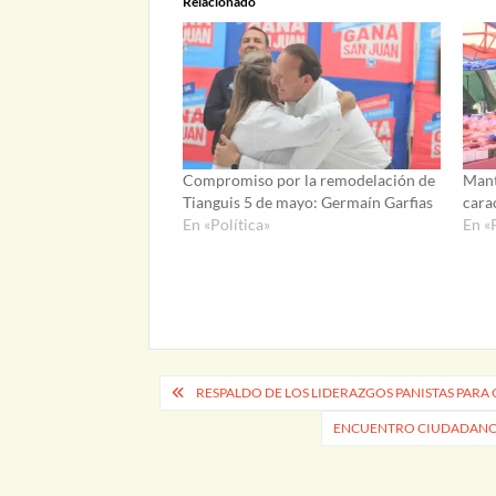
Relacionado
Compromiso por la remodelación de
Mant
Tianguis 5 de mayo: Germaín Garfias
cara
En «Política»
En «
Navegación
RESPALDO DE LOS LIDERAZGOS PANISTAS PARA
de
ENCUENTRO CIUDADANO C
entradas