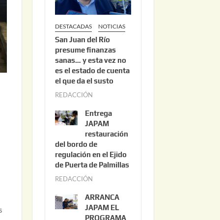
DESTACADAS
NOTICIAS
San Juan del Río
presume finanzas
sanas… y esta vez no
es el estado de cuenta
el que da el susto
REDACCIÓN
a
g
Entrega
o
JAPAM
s
restauración
del bordo de
t
regulación en el Ejido
o
de Puerta de Palmillas
3
REDACCIÓN
j
,
u
2
ARRANCA
l
0
JAPAM EL
s
i
PROGRAMA
2