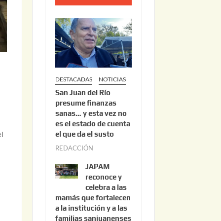
o
2
2
,
2
0
DESTACADAS
NOTICIAS
2
San Juan del Río
6
presume finanzas
sanas… y esta vez no
es el estado de cuenta
el que da el susto
el
REDACCIÓN
a
g
JAPAM
o
reconoce y
s
celebra a las
mamás que fortalecen
t
a la institución y a las
o
familias sanjuanenses