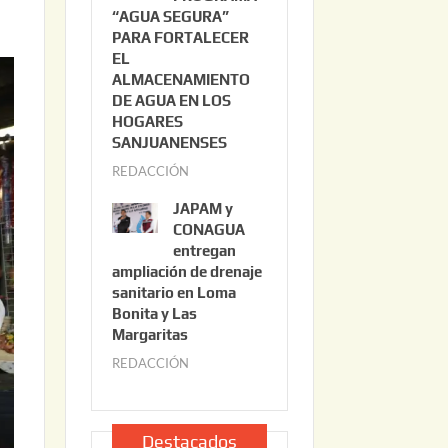
“AGUA SEGURA”
o
6
PARA FORTALECER
2
EL
2
ALMACENAMIENTO
,
DE AGUA EN LOS
2
HOGARES
0
SANJUANENSES
2
REDACCIÓN
j
6
u
JAPAM y
l
CONAGUA
i
entregan
ampliación de drenaje
o
sanitario en Loma
2
Bonita y Las
2
Margaritas
,
REDACCIÓN
j
2
u
0
l
2
i
Destacados
6