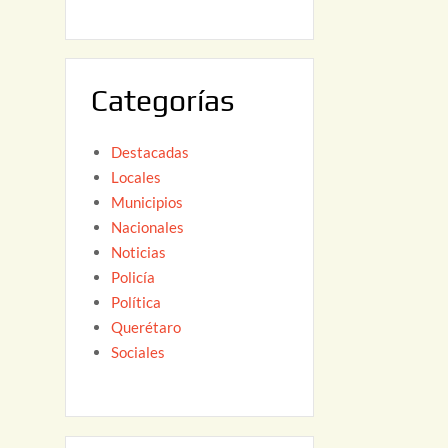
6
,
2
0
Categorías
2
6
Destacadas
Locales
Municipios
Nacionales
Noticias
Policía
Política
Querétaro
Sociales