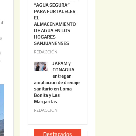
“AGUA SEGURA”
o
6
PARA FORTALECER
2
EL
2
al
ALMACENAMIENTO
,
DE AGUA EN LOS
2
HOGARES
a
0
SANJUANENSES
2
REDACCIÓN
j
s
6
u
a
JAPAM y
l
CONAGUA
i
entregan
ampliación de drenaje
o
sanitario en Loma
2
Bonita y Las
2
Margaritas
,
REDACCIÓN
j
2
u
0
l
2
i
Destacados
6