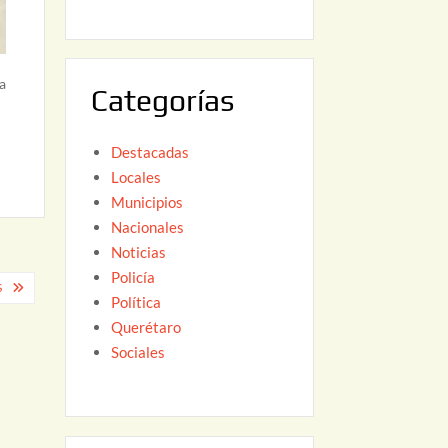
6
,
2
0
a
Categorías
2
6
Destacadas
Locales
Municipios
Nacionales
Noticias
Policía
S
Política
Querétaro
Sociales