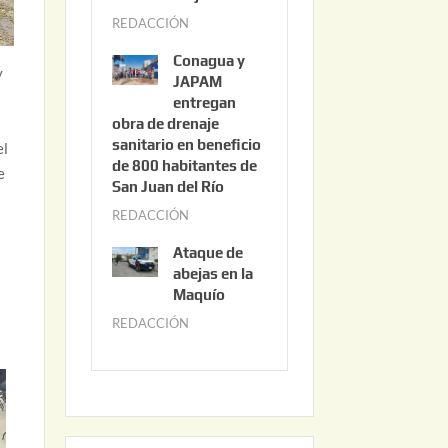
3
REDACCIÓN
j
,
u
2
Conagua y
y
n
0
JAPAM
i
entregan
2
obra de drenaje
o
6
sanitario en beneficio
el
3
de 800 habitantes de
e
0
San Juan del Río
,
REDACCIÓN
j
2
u
0
Ataque de
n
abejas en la
2
i
Maquío
6
o
REDACCIÓN
m
2
a
,
y
2
o
0
2
2
2