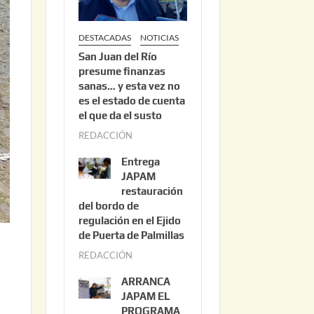
DESTACADAS
NOTICIAS
San Juan del Río
presume finanzas
sanas… y esta vez no
es el estado de cuenta
el que da el susto
REDACCIÓN
a
g
Entrega
o
JAPAM
s
restauración
del bordo de
t
regulación en el Ejido
o
de Puerta de Palmillas
3
REDACCIÓN
j
,
u
2
ARRANCA
l
0
JAPAM EL
i
PROGRAMA
2