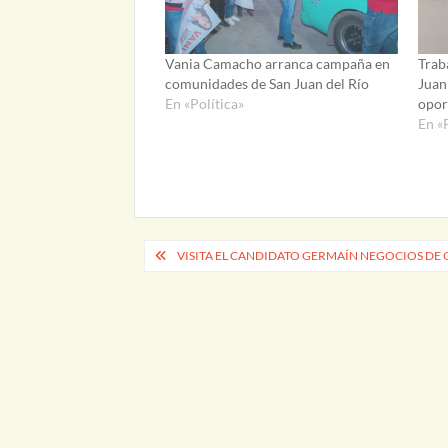
Vania Camacho arranca campaña en
Trab
comunidades de San Juan del Río
Juan
En «Política»
opor
En «
Navegación
VISITA EL CANDIDATO GERMAÍN NEGOCIOS DE
de
entradas