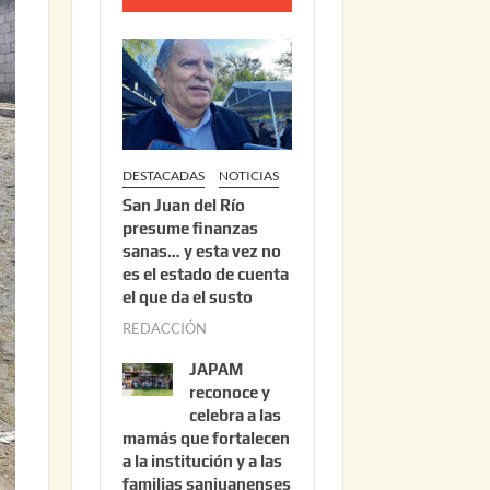
o
2
2
,
2
0
DESTACADAS
NOTICIAS
2
San Juan del Río
6
presume finanzas
sanas… y esta vez no
es el estado de cuenta
el que da el susto
REDACCIÓN
a
g
JAPAM
o
reconoce y
s
celebra a las
mamás que fortalecen
t
a la institución y a las
o
familias sanjuanenses