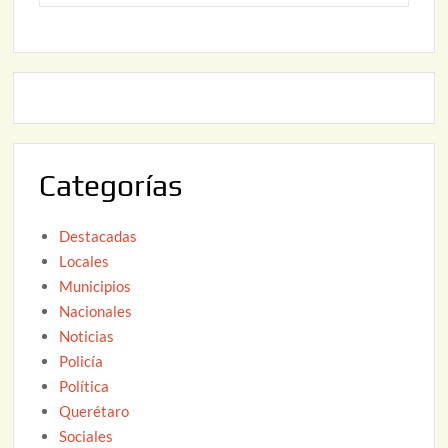
o
6
,
2
2
2
0
,
2
2
6
0
2
Categorías
6
Destacadas
Locales
Municipios
Nacionales
Noticias
Policía
Política
Querétaro
Sociales