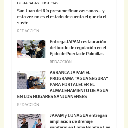
DESTACADAS
NOTICIAS
San Juan del Río presume finanzas sanas… y
esta vez no es el estado de cuenta el que da el
susto
REDACCIÓN
a
g
Entrega JAPAM restauración
o
del bordo de regulación en el
s
Ejido de Puerta de Palmillas
t
REDACCIÓN
j
o
u
ARRANCA JAPAM EL
3
l
PROGRAMA “AGUA SEGURA”
,
i
PARA FORTALECER EL
2
ALMACENAMIENTO DE AGUA
o
0
EN LOS HOGARES SANJUANENSES
2
2
REDACCIÓN
j
2
6
u
,
JAPAM y CONAGUA entregan
l
2
ampliación de drenaje
i
0
sanitario en Loma Bonita y Las