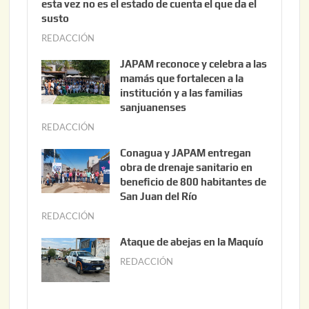
esta vez no es el estado de cuenta el que da el
susto
REDACCIÓN
a
g
JAPAM reconoce y celebra a las
o
mamás que fortalecen a la
s
institución y a las familias
t
sanjuanenses
o
REDACCIÓN
j
3
u
Conagua y JAPAM entregan
,
n
obra de drenaje sanitario en
2
i
beneficio de 800 habitantes de
0
o
San Juan del Río
2
3
REDACCIÓN
j
6
0
u
Ataque de abejas en la Maquío
,
n
REDACCIÓN
m
2
i
a
0
o
y
2
2