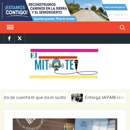
Saltar
al
contenido
Buscar
Facebook
Twitter
E
La vers
sarcást
MIT
de l
informa
cuenta el que da el susto
Entrega JAPAM restauración del