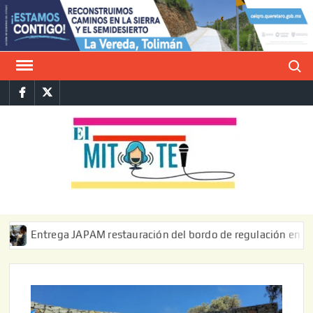
Saltar
al
contenido
Buscar
Facebook
Twitter
E
La vers
sarcást
MIT
de l
informa
ntrega JAPAM restauración del bordo de regulación en el Ejido d