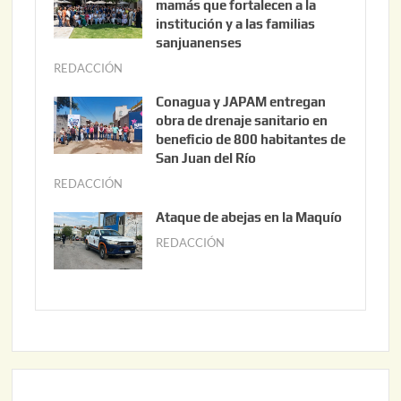
mamás que fortalecen a la
s
institución y a las familias
t
sanjuanenses
o
REDACCIÓN
j
3
u
Conagua y JAPAM entregan
,
n
obra de drenaje sanitario en
2
i
beneficio de 800 habitantes de
0
o
San Juan del Río
2
3
REDACCIÓN
j
6
0
u
Ataque de abejas en la Maquío
,
n
REDACCIÓN
m
2
i
a
0
o
y
2
2
o
6
,
2
2
2
0
,
2
2