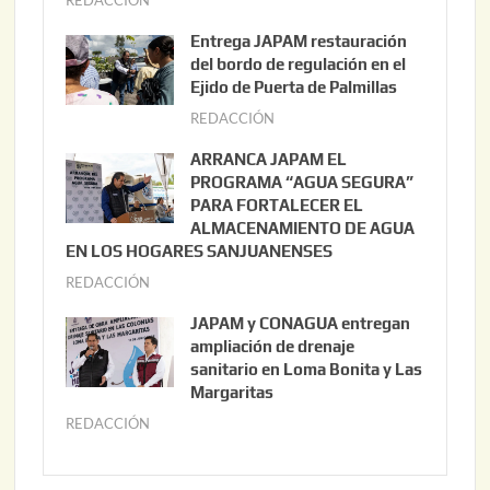
REDACCIÓN
a
g
Entrega JAPAM restauración
o
del bordo de regulación en el
s
Ejido de Puerta de Palmillas
t
REDACCIÓN
j
o
u
ARRANCA JAPAM EL
3
l
PROGRAMA “AGUA SEGURA”
,
i
PARA FORTALECER EL
2
ALMACENAMIENTO DE AGUA
o
0
EN LOS HOGARES SANJUANENSES
2
2
REDACCIÓN
j
2
6
u
,
JAPAM y CONAGUA entregan
l
2
ampliación de drenaje
i
0
sanitario en Loma Bonita y Las
o
Margaritas
2
2
6
REDACCIÓN
j
2
u
,
l