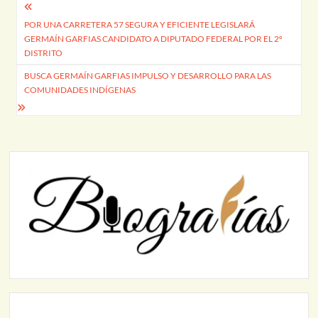
Navegación
POR UNA CARRETERA 57 SEGURA Y EFICIENTE LEGISLARÁ
de
GERMAÍN GARFIAS CANDIDATO A DIPUTADO FEDERAL POR EL 2º
entradas
DISTRITO
BUSCA GERMAÍN GARFIAS IMPULSO Y DESARROLLO PARA LAS
COMUNIDADES INDÍGENAS