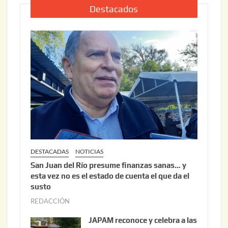
2
i
Destacados
0
o
2
2
6
2
,
2
0
2
6
DESTACADAS
NOTICIAS
San Juan del Río presume finanzas sanas… y
esta vez no es el estado de cuenta el que da el
susto
REDACCIÓN
a
g
JAPAM reconoce y celebra a las
o