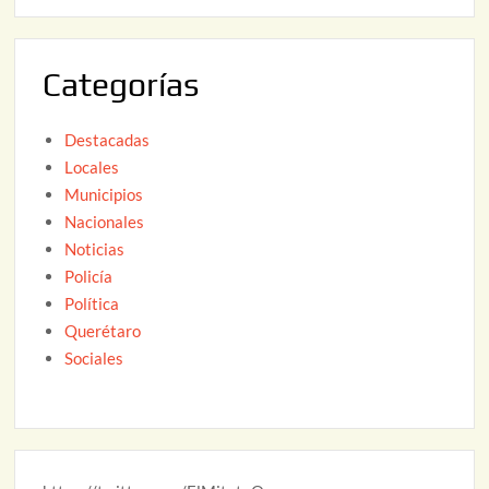
6
0
2
Categorías
6
Destacadas
Locales
Municipios
Nacionales
Noticias
Policía
Política
Querétaro
Sociales