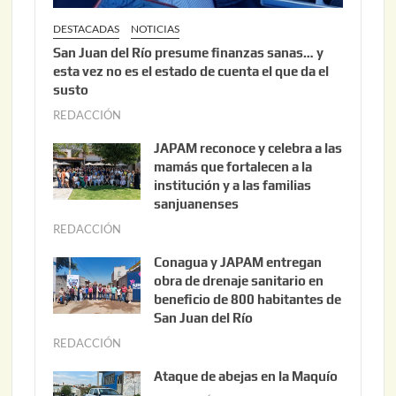
DESTACADAS
NOTICIAS
San Juan del Río presume finanzas sanas… y
esta vez no es el estado de cuenta el que da el
susto
REDACCIÓN
a
g
JAPAM reconoce y celebra a las
o
mamás que fortalecen a la
s
institución y a las familias
t
sanjuanenses
o
REDACCIÓN
j
3
u
Conagua y JAPAM entregan
,
n
obra de drenaje sanitario en
2
i
beneficio de 800 habitantes de
0
o
San Juan del Río
2
3
REDACCIÓN
j
6
0
u
Ataque de abejas en la Maquío
,
n