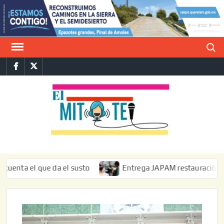
Saltar
al
contenido
Buscar
Facebook
Twitter
E
La vers
sarcást
MIT
de l
informa
que da el susto
Entrega JAPAM restauración del bordo de 