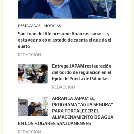
DESTACADAS
NOTICIAS
San Juan del Río presume finanzas sanas… y
esta vez no es el estado de cuenta el que da el
susto
REDACCIÓN
a
g
Entrega JAPAM restauración
o
del bordo de regulación en el
s
Ejido de Puerta de Palmillas
t
REDACCIÓN
j
o
u
ARRANCA JAPAM EL
3
l
PROGRAMA “AGUA SEGURA”
,
i
PARA FORTALECER EL
2
ALMACENAMIENTO DE AGUA
o
0
EN LOS HOGARES SANJUANENSES
2
2
REDACCIÓN
j
2