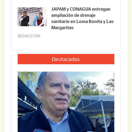
6
u
,
JAPAM y CONAGUA entregan
l
2
ampliación de drenaje
i
0
sanitario en Loma Bonita y Las
o
Margaritas
2
2
6
REDACCIÓN
j
2
u
,
l
2
i
Destacados
0
o
2
2
6
2
,
2
0
2
6