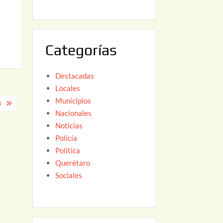
6
,
2
0
Categorías
2
6
Destacadas
Locales
Municipios
N
Nacionales
Noticias
Policía
Política
Querétaro
Sociales