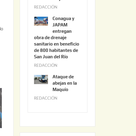
3
REDACCIÓN
j
,
u
2
Conagua y
n
0
JAPAM
do
i
entregan
2
obra de drenaje
o
6
sanitario en beneficio
3
de 800 habitantes de
0
San Juan del Río
,
REDACCIÓN
j
2
u
0
Ataque de
n
abejas en la
2
i
Maquío
6
o
REDACCIÓN
m
2
a
,
y
2
o
0
2
2
2