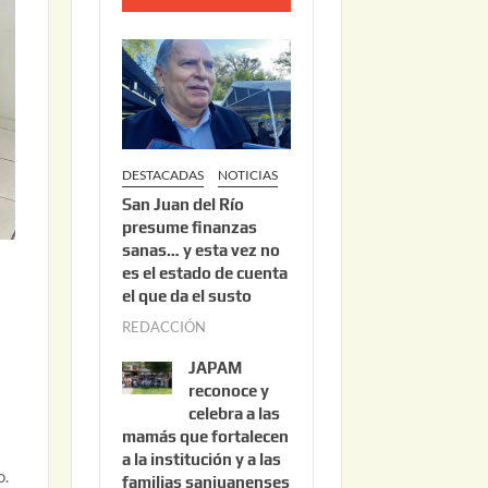
o
2
2
,
2
0
DESTACADAS
NOTICIAS
2
San Juan del Río
6
presume finanzas
sanas… y esta vez no
es el estado de cuenta
el que da el susto
REDACCIÓN
a
g
JAPAM
o
reconoce y
s
celebra a las
mamás que fortalecen
t
a la institución y a las
o
o.
familias sanjuanenses