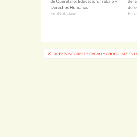
de Querétaro: Educación, Trabajo y
de la
Derechos Humanos
dere
En «Noticias»
En «
Navegación
40 EXPOSITORES DE CACAO Y CHOCOLATE EN L
de
entradas