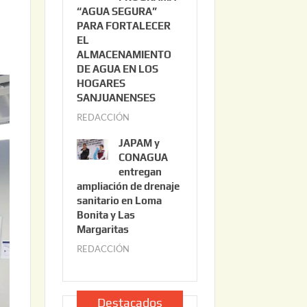
“AGUA SEGURA”
o
6
PARA FORTALECER
2
EL
2
ALMACENAMIENTO
,
DE AGUA EN LOS
2
HOGARES
0
SANJUANENSES
2
REDACCIÓN
j
6
u
JAPAM y
l
CONAGUA
i
entregan
ampliación de drenaje
o
sanitario en Loma
2
Bonita y Las
2
Margaritas
,
REDACCIÓN
j
2
u
0
l
2
i
Destacados
6