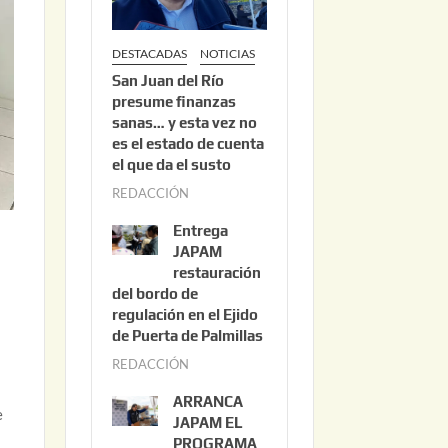
DESTACADAS
NOTICIAS
San Juan del Río
presume finanzas
sanas… y esta vez no
es el estado de cuenta
el que da el susto
REDACCIÓN
a
g
Entrega
o
JAPAM
s
restauración
del bordo de
t
regulación en el Ejido
o
de Puerta de Palmillas
3
REDACCIÓN
j
,
u
2
ARRANCA
e
l
0
JAPAM EL
i
PROGRAMA
2