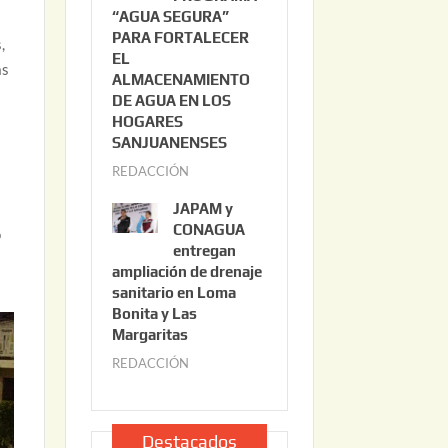
“AGUA SEGURA”
o
6
PARA FORTALECER
2
,
EL
2
as
ALMACENAMIENTO
,
DE AGUA EN LOS
2
HOGARES
0
SANJUANENSES
2
REDACCIÓN
j
6
u
JAPAM y
l
CONAGUA
o
i
entregan
ampliación de drenaje
o
sanitario en Loma
2
Bonita y Las
2
Margaritas
,
REDACCIÓN
j
2
u
0
l
2
i
Destacados
6