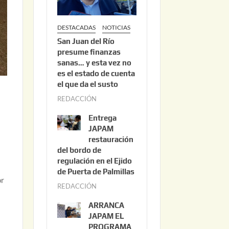
DESTACADAS
NOTICIAS
San Juan del Río
presume finanzas
sanas… y esta vez no
es el estado de cuenta
el que da el susto
REDACCIÓN
a
g
Entrega
o
JAPAM
s
restauración
del bordo de
t
regulación en el Ejido
o
de Puerta de Palmillas
3
or
REDACCIÓN
j
,
u
2
ARRANCA
l
0
JAPAM EL
i
PROGRAMA
2