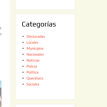
6
,
2
0
e
Categorías
2
e
6
o
Destacadas
Locales
Municipios
Nacionales
Noticias
Policía
Política
Querétaro
Sociales