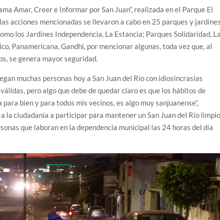
ama Amar, Creer e Informar por San Juan”, realizada en el Parque El
las acciones mencionadas se llevaron a cabo en 25 parques y jardines
como los Jardines Independencia, La Estancia; Parques Solidaridad, L
co, Panamericana, Gandhi, por mencionar algunas, toda vez que, al
ios, se genera mayor seguridad.
llegan muchas personas hoy a San Juan del Río con idiosincrasias
 válidas, pero algo que debe de quedar claro es que los hábitos de
lla para bien y para todos mis vecinos, es algo muy sanjuanense”,
a la ciudadanía a participar para mantener un San Juan del Río limpi
rsonas que laboran en la dependencia municipal las 24 horas del día