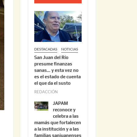
o
2
2
,
2
0
DESTACADAS
NOTICIAS
2
San Juan del Río
6
presume finanzas
sanas… y esta vez no
es el estado de cuenta
el que da el susto
REDACCIÓN
a
g
JAPAM
o
reconoce y
s
celebra a las
mamás que fortalecen
t
a la institución y a las
o
familias sanjuanenses