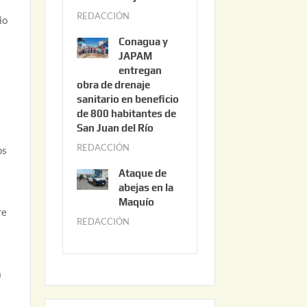
3
REDACCIÓN
j
,
io
u
2
Conagua y
n
0
JAPAM
i
entregan
2
obra de drenaje
o
6
sanitario en beneficio
3
de 800 habitantes de
o
0
San Juan del Río
,
REDACCIÓN
j
os
2
u
0
Ataque de
n
abejas en la
2
i
Maquío
6
re
o
REDACCIÓN
m
2
a
,
y
2
o
a
0
2
2
2