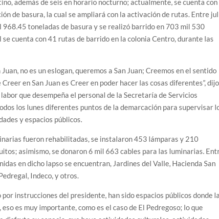
tino, además de seis en horario nocturno; actualmente, se cuenta con
ión de basura, la cual se ampliará con la activación de rutas. Entre jul
l 968.45 toneladas de basura y se realizó barrido en 703 mil 530
l se cuenta con 41 rutas de barrido en la colonia Centro, durante las
Juan, no es un eslogan, queremos a San Juan; Creemos en el sentido
Creer en San Juan es Creer en poder hacer las cosas diferentes”, dij
 labor que desempeña el personal de la Secretaría de Servicios
odos los lunes diferentes puntos de la demarcación para supervisar l
dades y espacios públicos.
inarias fueron rehabilitadas, se instalaron 453 lámparas y 210
uitos; asimismo, se donaron 6 mil 663 cables para las luminarias. Ent
nidas en dicho lapso se encuentran, Jardines del Valle, Hacienda San
edregal, Indeco, y otros.
por instrucciones del presidente, han sido espacios públicos donde l
a, eso es muy importante, como es el caso de El Pedregoso; lo que