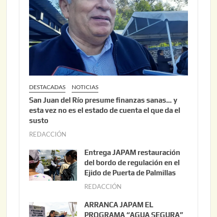
DESTACADAS
NOTICIAS
San Juan del Río presume finanzas sanas… y
esta vez no es el estado de cuenta el que da el
susto
REDACCIÓN
a
g
Entrega JAPAM restauración
o
del bordo de regulación en el
s
Ejido de Puerta de Palmillas
t
REDACCIÓN
j
o
u
ARRANCA JAPAM EL
3
l
PROGRAMA “AGUA SEGURA”