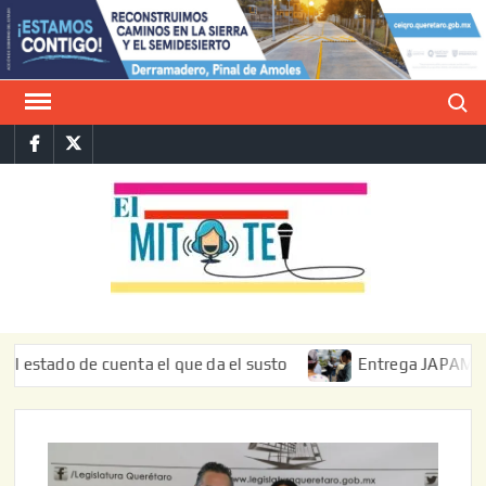
Saltar
al
contenido
Buscar
Facebook
Twitter
E
La vers
sarcást
MIT
de l
informa
ado de cuenta el que da el susto
Entrega JAPAM restaurac