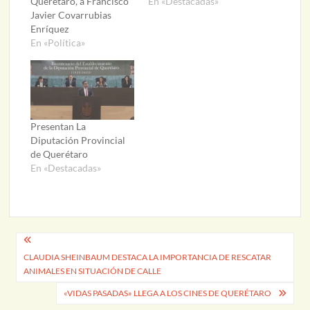
Querétaro, a Francisco
En «Destacadas»
Javier Covarrubias
Enríquez
En «Política»
Presentan La
Diputación Provincial
de Querétaro
En «Destacadas»
Navegación
CLAUDIA SHEINBAUM DESTACA LA IMPORTANCIA DE RESCATAR
de
ANIMALES EN SITUACIÓN DE CALLE
entradas
«VIDAS PASADAS» LLEGA A LOS CINES DE QUERÉTARO