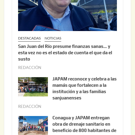
2
6
DESTACADAS
NOTICIAS
San Juan del Río presume finanzas sanas… y
esta vez no es el estado de cuenta el que da el
susto
REDACCIÓN
a
g
JAPAM reconoce y celebra a las
o
mamás que fortalecen a la
s
institución y a las familias
t
sanjuanenses
o
REDACCIÓN
j
3
u
Conagua y JAPAM entregan
,
n
obra de drenaje sanitario en
2
i
beneficio de 800 habitantes de