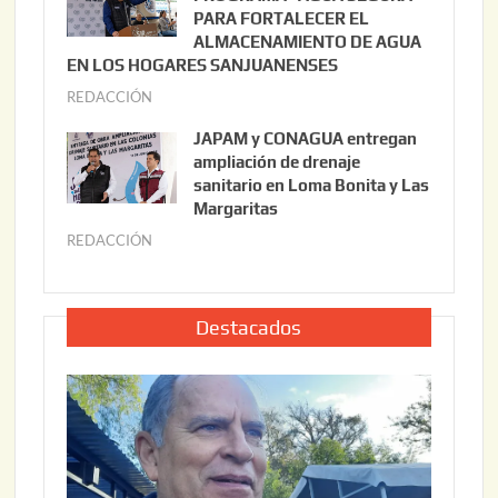
,
i
PARA FORTALECER EL
2
ALMACENAMIENTO DE AGUA
o
0
EN LOS HOGARES SANJUANENSES
2
2
REDACCIÓN
j
2
6
u
,
JAPAM y CONAGUA entregan
l
2
ampliación de drenaje
i
0
sanitario en Loma Bonita y Las
o
Margaritas
2
2
6
REDACCIÓN
j
2
u
,
l
2
i
Destacados
0
o
2
2
6
2
,
2
0