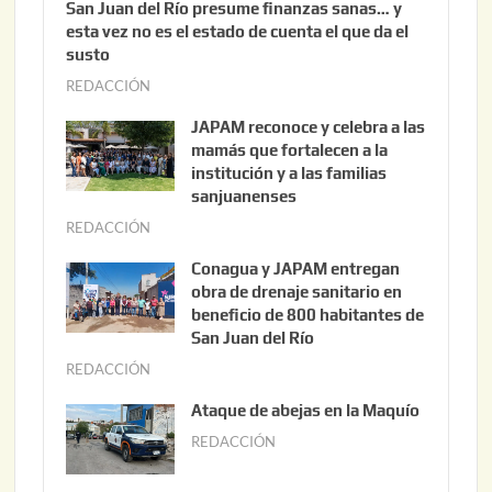
San Juan del Río presume finanzas sanas… y
esta vez no es el estado de cuenta el que da el
susto
REDACCIÓN
a
g
JAPAM reconoce y celebra a las
o
mamás que fortalecen a la
s
institución y a las familias
t
sanjuanenses
o
REDACCIÓN
j
3
u
Conagua y JAPAM entregan
,
n
obra de drenaje sanitario en
2
i
beneficio de 800 habitantes de
0
o
San Juan del Río
2
3
REDACCIÓN
j
6
0
u
Ataque de abejas en la Maquío
,
n
REDACCIÓN
m
2
i
a
0
o