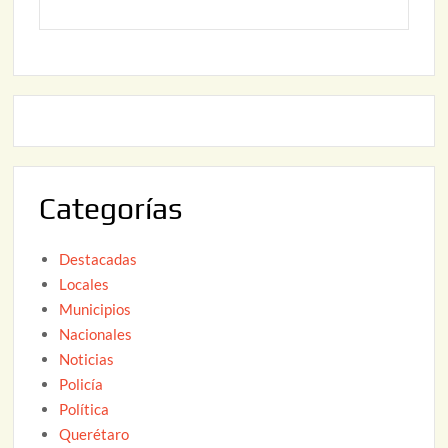
y
2
2
o
6
,
2
2
2
0
,
2
2
6
0
2
Categorías
6
Destacadas
Locales
Municipios
Nacionales
Noticias
Policía
Política
Querétaro