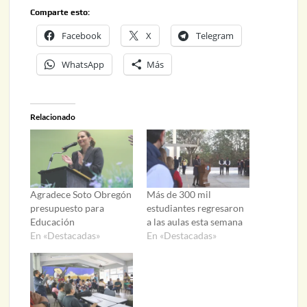
Comparte esto:
Facebook
X
Telegram
WhatsApp
Más
Relacionado
Agradece Soto Obregón
Más de 300 mil
presupuesto para
estudiantes regresaron
Educación
a las aulas esta semana
En «Destacadas»
En «Destacadas»