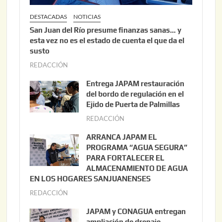
DESTACADAS
NOTICIAS
San Juan del Río presume finanzas sanas… y
esta vez no es el estado de cuenta el que da el
susto
REDACCIÓN
a
g
Entrega JAPAM restauración
o
del bordo de regulación en el
s
Ejido de Puerta de Palmillas
t
REDACCIÓN
j
o
u
ARRANCA JAPAM EL
3
l
PROGRAMA “AGUA SEGURA”
,
i
PARA FORTALECER EL
2
ALMACENAMIENTO DE AGUA
o
0
EN LOS HOGARES SANJUANENSES
2
2
REDACCIÓN
j
2
6
u
,
JAPAM y CONAGUA entregan
l
2
ampliación de drenaje