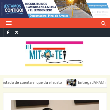
Saltar
al
contenido
Buscar
Facebook
Twitter
E
La vers
sarcást
MIT
de l
informa
 de cuenta el que da el susto
Entrega JAPAM restauración