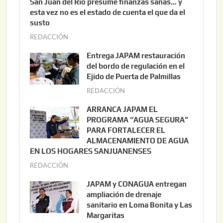
San Juan del Río presume finanzas sanas… y
esta vez no es el estado de cuenta el que da el
susto
REDACCIÓN
a
g
Entrega JAPAM restauración
o
del bordo de regulación en el
s
Ejido de Puerta de Palmillas
t
REDACCIÓN
j
o
u
ARRANCA JAPAM EL
3
l
PROGRAMA “AGUA SEGURA”
,
i
PARA FORTALECER EL
2
ALMACENAMIENTO DE AGUA
o
0
EN LOS HOGARES SANJUANENSES
2
2
REDACCIÓN
j
2
6
u
,
JAPAM y CONAGUA entregan
l
2
ampliación de drenaje
i
0
sanitario en Loma Bonita y Las
o
Margaritas
2