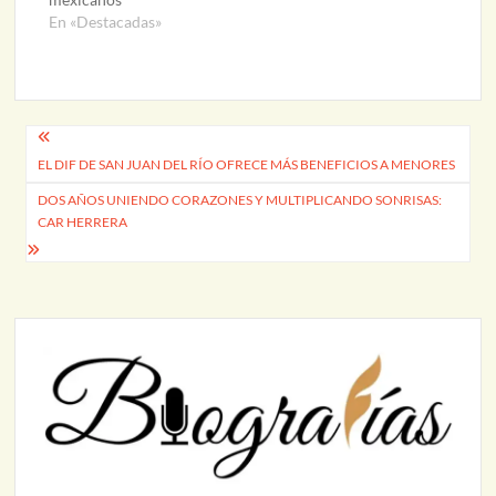
En «Destacadas»
Navegación
EL DIF DE SAN JUAN DEL RÍO OFRECE MÁS BENEFICIOS A MENORES
de
DOS AÑOS UNIENDO CORAZONES Y MULTIPLICANDO SONRISAS:
entradas
CAR HERRERA