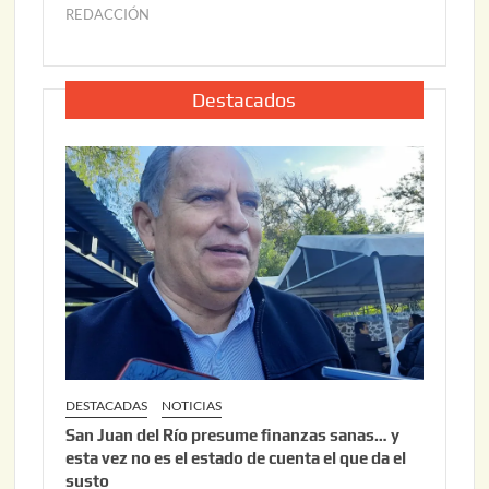
2
6
REDACCIÓN
j
2
u
,
l
2
i
Destacados
0
o
2
2
6
2
,
2
0
2
6
DESTACADAS
NOTICIAS
San Juan del Río presume finanzas sanas… y
esta vez no es el estado de cuenta el que da el
susto