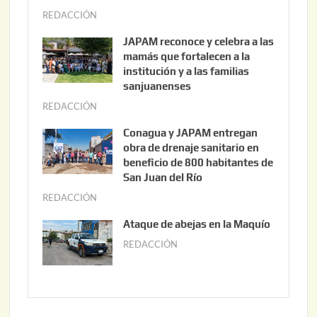
REDACCIÓN
a
g
JAPAM reconoce y celebra a las
o
mamás que fortalecen a la
s
institución y a las familias
t
sanjuanenses
o
REDACCIÓN
j
3
u
Conagua y JAPAM entregan
,
n
obra de drenaje sanitario en
2
i
beneficio de 800 habitantes de
0
o
San Juan del Río
2
3
REDACCIÓN
j
6
0
u
Ataque de abejas en la Maquío
,
n
REDACCIÓN
m
2
i
a
0
o
y
2
2
o
6
,
2