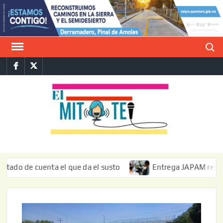
Saltar
al
contenido
Buscar
Facebook
Twitter
E
La vers
sarcást
MIT
de l
informa
de cuenta el que da el susto
Entrega JAPAM restauración 