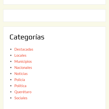
2
2
0
,
2
2
6
0
2
Categorías
6
Destacadas
Locales
Municipios
Nacionales
Noticias
Policía
Política
Querétaro
Sociales