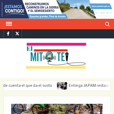
Saltar
al
contenido
Buscar
Facebook
Twitter
E
La vers
sarcást
MIT
de l
informa
ta el que da el susto
Entrega JAPAM restauración del bo