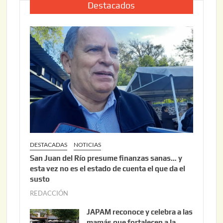
2
i
Destacados
0
o
2
2
6
2
,
2
0
2
6
DESTACADAS
NOTICIAS
San Juan del Río presume finanzas sanas… y
esta vez no es el estado de cuenta el que da el
susto
REDACCIÓN
a
g
JAPAM reconoce y celebra a las
o
mamás que fortalecen a la