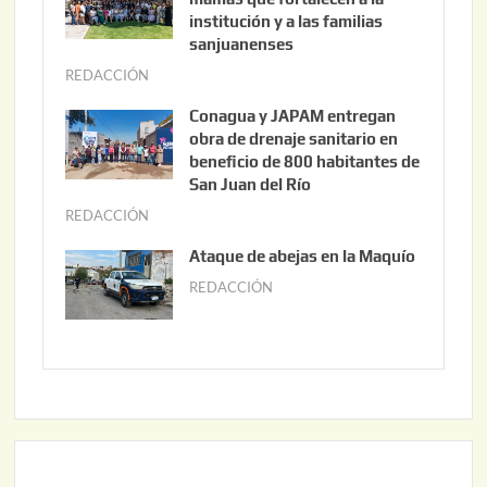
s
institución y a las familias
t
sanjuanenses
o
REDACCIÓN
j
3
u
Conagua y JAPAM entregan
,
n
obra de drenaje sanitario en
2
i
beneficio de 800 habitantes de
0
o
San Juan del Río
2
3
REDACCIÓN
j
6
0
u
Ataque de abejas en la Maquío
,
n
REDACCIÓN
m
2
i
a
0
o
y
2
2
o
6
,
2
2
2
0
,
2
2