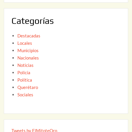
6
0
2
Categorías
6
Destacadas
Locales
Municipios
Nacionales
Noticias
Policía
Política
Querétaro
Sociales
Tweets by ElMitoteQro