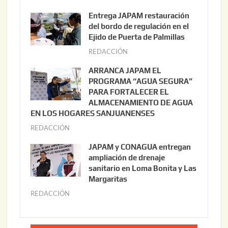
g
Entrega JAPAM restauración
o
del bordo de regulación en el
s
Ejido de Puerta de Palmillas
t
REDACCIÓN
j
o
u
ARRANCA JAPAM EL
3
l
PROGRAMA “AGUA SEGURA”
,
i
PARA FORTALECER EL
2
ALMACENAMIENTO DE AGUA
o
0
EN LOS HOGARES SANJUANENSES
2
2
REDACCIÓN
j
2
6
u
,
JAPAM y CONAGUA entregan
l
2
ampliación de drenaje
i
0
sanitario en Loma Bonita y Las
o
Margaritas
2
2
6
REDACCIÓN
j
2
u
,
l