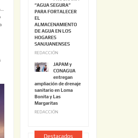
“AGUA SEGURA”
o
6
o…
PARA FORTALECER
2
o
EL
2
a
ALMACENAMIENTO
,
DE AGUA EN LOS
2
HOGARES
0
SANJUANENSES
2
REDACCIÓN
j
6
s
u
JAPAM y
l
CONAGUA
i
entregan
ampliación de drenaje
o
sanitario en Loma
2
Bonita y Las
2
Margaritas
,
REDACCIÓN
j
2
u
0
l
2
i
Destacados
6