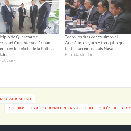
cipio de Querétaro y
Todos los días construimos el
ersidad Cuauhtémoc firman
Querétaro seguro y tranquilo que
enio en beneficio de la Policía
tanto queremos: Luis Nava
cipal
Entrada similar
Noticias»
OMIO SANJUANENSE
DETENIDO PRESUNTO CULPABLE DE LA MUERTE DEL PEQUEÑO DE EL COT