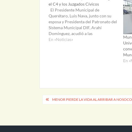
el C4 y los Juzgados Cívicos
El Presidente Municipal de
Querétaro, Luis Nava, junto con su
esposa y Presidenta del Patronato del
Sistema Municipal DIF, Arahí
Domínguez, acudió a las
Muni
instalaciones de los Juzgados Cívicos
En «Noticias»
Univ
Municipales y al Centro de Comando,
conv
Control, Comunicación y Cómputo
Muni
(C4), para reconocer en esta fecha el
En «
compromiso, dedicación y…
Navegación
MENOR PIERDE LA VIDA AL ARRIBAR A NOSOC
de
entradas