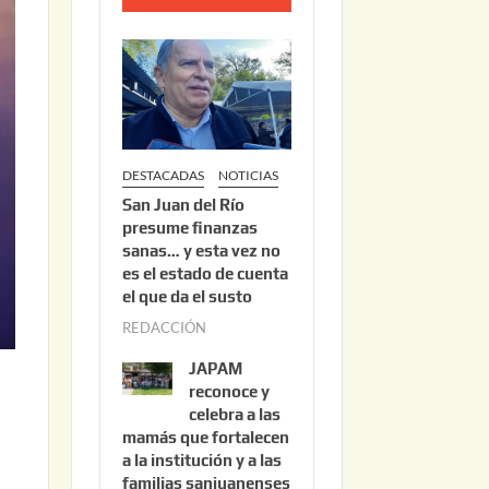
o
2
2
,
2
0
DESTACADAS
NOTICIAS
2
San Juan del Río
6
presume finanzas
sanas… y esta vez no
es el estado de cuenta
el que da el susto
REDACCIÓN
a
g
JAPAM
o
reconoce y
s
celebra a las
mamás que fortalecen
t
a la institución y a las
o
familias sanjuanenses