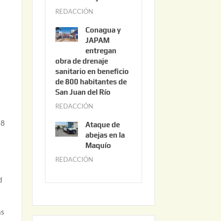
3
REDACCIÓN
j
,
u
2
Conagua y
n
0
JAPAM
i
entregan
2
obra de drenaje
o
6
sanitario en beneficio
3
de 800 habitantes de
0
San Juan del Río
,
REDACCIÓN
j
2
u
 8
0
Ataque de
n
abejas en la
2
i
Maquío
6
o
REDACCIÓN
m
2
a
d
,
y
2
o
0
2
ás
2
2