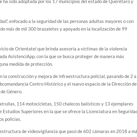
ue ha sido adoptada por los 17 municipios del estado de Querétaro y
ad”, enfocado a la seguridad de las personas adultas mayores o con
o más de mil 300 brazaletes y apoyado en la localización de 99
vicio de Orientatel que brinda asesoría a víctimas de la violencia
reada AsistenciApp, con la que se busca proteger de manera más
lguna medida de protección.
n la construcción y mejora de infraestructura policial, pasando de 2 a
bcomandancia Centro Histórico y el nuevo espacio de la Dirección de
y de Género.
atrullas, 114 motocicletas, 150 chalecos balísticos y 13 ejemplares
 de Estudios Superiores en la que se ofrece la Licenciatura en Segurida
s policías.
aestructura de videovigilancia que pasó de 602 cámaras en 2018 a m