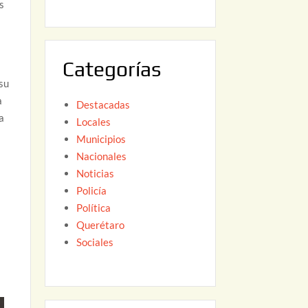
s
6
,
2
0
Categorías
2
su
6
a
Destacadas
a
Locales
Municipios
Nacionales
Noticias
Policía
Política
Querétaro
Sociales