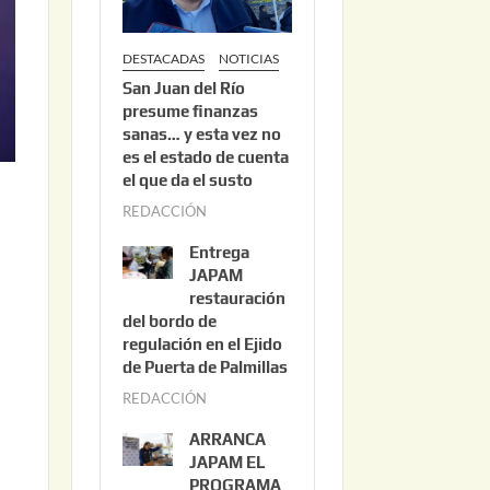
DESTACADAS
NOTICIAS
San Juan del Río
presume finanzas
sanas… y esta vez no
es el estado de cuenta
el que da el susto
REDACCIÓN
a
g
Entrega
o
JAPAM
s
restauración
del bordo de
t
regulación en el Ejido
o
de Puerta de Palmillas
3
REDACCIÓN
j
,
u
2
ARRANCA
l
0
JAPAM EL
i
PROGRAMA
2