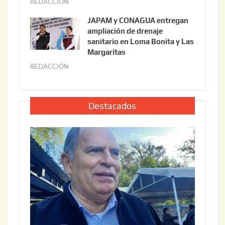
REDACCIÓN
j
2
6
u
,
JAPAM y CONAGUA entregan
l
2
ampliación de drenaje
i
0
sanitario en Loma Bonita y Las
o
Margaritas
2
2
6
REDACCIÓN
j
2
u
,
l
2
i
Destacados
0
o
2
2
6
2
,
2
0
2
6