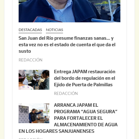
DESTACADAS
NOTICIAS
San Juan del Río presume finanzas sanas… y
esta vez no es el estado de cuenta el que da el
susto
REDACCIÓN
a
g
Entrega JAPAM restauración
o
del bordo de regulación en el
s
Ejido de Puerta de Palmillas
t
REDACCIÓN
j
o
u
ARRANCA JAPAM EL
3
l
PROGRAMA “AGUA SEGURA”
,
i
PARA FORTALECER EL
2
ALMACENAMIENTO DE AGUA
o
0
EN LOS HOGARES SANJUANENSES
2
2