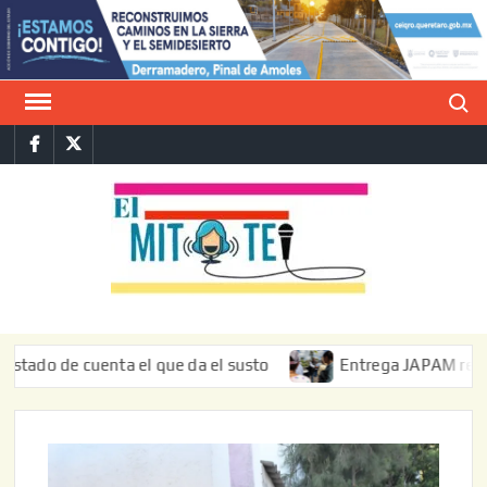
Saltar
al
contenido
Buscar
Facebook
Twitter
E
La vers
sarcást
MIT
de l
informa
de cuenta el que da el susto
Entrega JAPAM restauración 