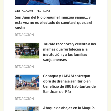
DESTACADAS
NOTICIAS
San Juan del Río presume finanzas sanas… y
esta vez no es el estado de cuenta el que da el
susto
REDACCIÓN
a
g
JAPAM reconoce y celebra a las
o
mamás que fortalecen a la
s
institución y a las familias
t
sanjuanenses
o
REDACCIÓN
j
3
u
Conagua y JAPAM entregan
,
n
obra de drenaje sanitario en
2
i
beneficio de 800 habitantes de
0
o
San Juan del Río
2
3
REDACCIÓN
j
6
0
u
Ataque de abejas en la Maquío
,