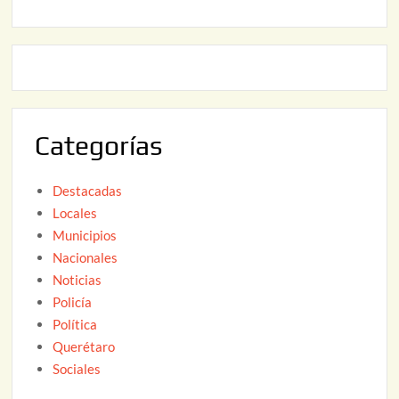
2
2
2
0
,
2
2
6
0
2
Categorías
6
Destacadas
Locales
Municipios
Nacionales
Noticias
Policía
Política
Querétaro
Sociales