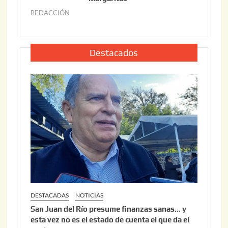
2
6
REDACCIÓN
j
2
u
,
l
2
i
Destacados
0
o
2
2
6
2
,
2
0
2
6
DESTACADAS
NOTICIAS
San Juan del Río presume finanzas sanas… y
esta vez no es el estado de cuenta el que da el