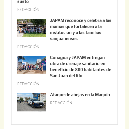
susto
REDACCIÓN
a
g
JAPAM reconoce y celebra a las
o
mamás que fortalecen a la
s
institución y a las familias
t
sanjuanenses
o
REDACCIÓN
j
3
u
Conagua y JAPAM entregan
,
n
obra de drenaje sanitario en
2
i
beneficio de 800 habitantes de
0
o
San Juan del Río
2
3
REDACCIÓN
j
6
0
u
Ataque de abejas en la Maquío
,
n
REDACCIÓN
m
2
i
a
0
o
y
2
2
o
6
,