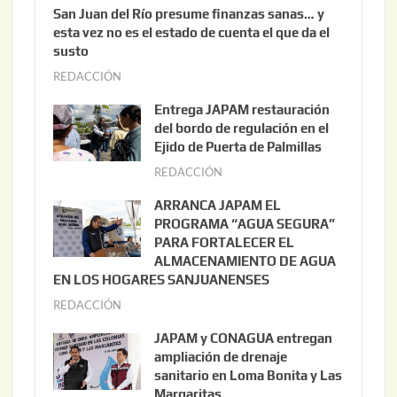
San Juan del Río presume finanzas sanas… y
esta vez no es el estado de cuenta el que da el
susto
REDACCIÓN
a
g
Entrega JAPAM restauración
o
del bordo de regulación en el
s
Ejido de Puerta de Palmillas
t
REDACCIÓN
j
o
u
ARRANCA JAPAM EL
3
l
PROGRAMA “AGUA SEGURA”
,
i
PARA FORTALECER EL
2
ALMACENAMIENTO DE AGUA
o
0
EN LOS HOGARES SANJUANENSES
2
2
REDACCIÓN
j
2
6
u
,
JAPAM y CONAGUA entregan
l
2
ampliación de drenaje
i
0
sanitario en Loma Bonita y Las
o
Margaritas
2