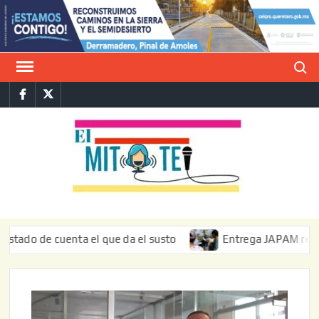
Saltar
al
contenido
Buscar
Facebook
Twitter
E
La vers
sarcást
MIT
de l
informa
o de cuenta el que da el susto
Entrega JAPAM restauració