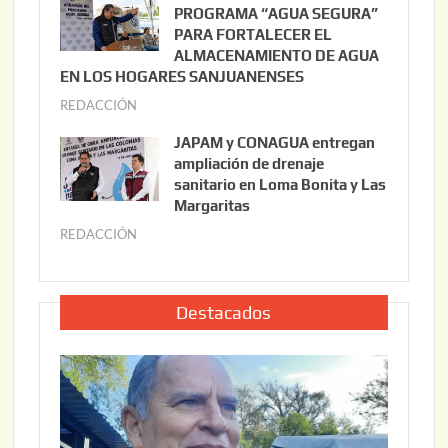
l
PROGRAMA “AGUA SEGURA”
,
i
PARA FORTALECER EL
2
ALMACENAMIENTO DE AGUA
o
0
EN LOS HOGARES SANJUANENSES
2
2
REDACCIÓN
j
2
6
u
,
JAPAM y CONAGUA entregan
l
2
ampliación de drenaje
i
0
sanitario en Loma Bonita y Las
o
Margaritas
2
2
6
REDACCIÓN
j
2
u
,
l
2
i
Destacados
0
o
2
2
6
2
,
2