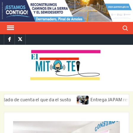
Saltar
al
contenido
Buscar
Facebook
Twitter
E
La vers
sarcást
MIT
de l
informa
 cuenta el que da el susto
Entrega JAPAM restauración de