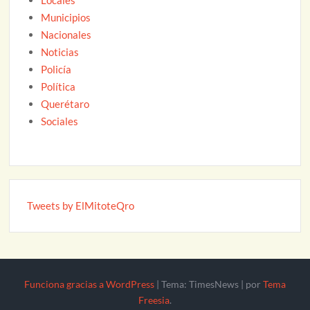
Municipios
Nacionales
Noticias
Policía
Política
Querétaro
Sociales
Tweets by ElMitoteQro
Funciona gracias a WordPress
|
Tema: TimesNews
|
por
Tema
Freesia
.