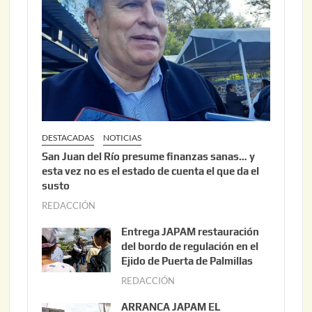
DESTACADAS
NOTICIAS
San Juan del Río presume finanzas sanas… y
esta vez no es el estado de cuenta el que da el
susto
REDACCIÓN
a
g
Entrega JAPAM restauración
o
del bordo de regulación en el
s
Ejido de Puerta de Palmillas
t
REDACCIÓN
j
o
u
ARRANCA JAPAM EL
3