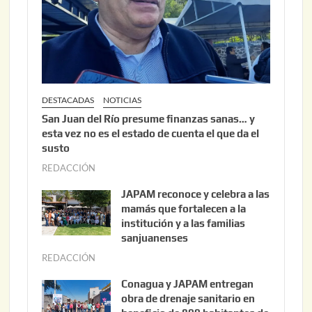
0
2
6
DESTACADAS
NOTICIAS
San Juan del Río presume finanzas sanas… y
esta vez no es el estado de cuenta el que da el
susto
REDACCIÓN
a
g
JAPAM reconoce y celebra a las
o
mamás que fortalecen a la
s
institución y a las familias
t
sanjuanenses
o
REDACCIÓN
j
3
u
Conagua y JAPAM entregan
,
n
obra de drenaje sanitario en
2
i