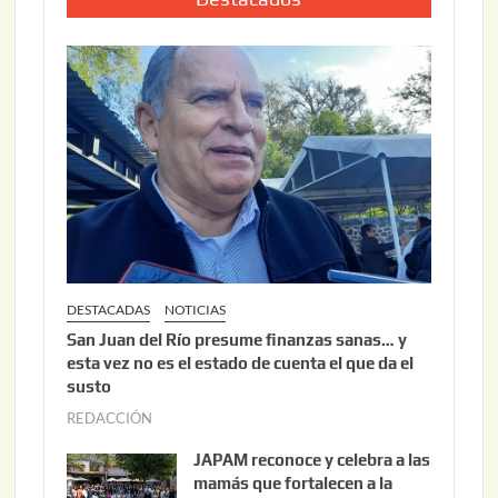
0
o
2
2
6
2
,
2
0
2
6
DESTACADAS
NOTICIAS
San Juan del Río presume finanzas sanas… y
esta vez no es el estado de cuenta el que da el
susto
REDACCIÓN
a
g
JAPAM reconoce y celebra a las
o
mamás que fortalecen a la