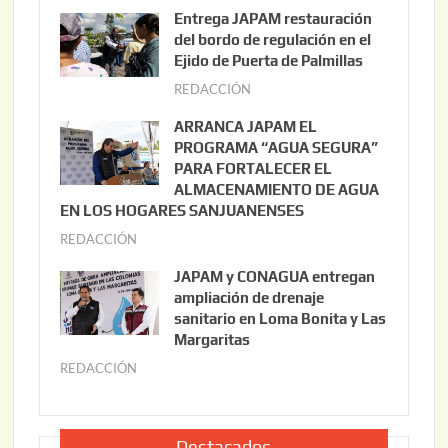
g
Entrega JAPAM restauración
o
del bordo de regulación en el
s
Ejido de Puerta de Palmillas
t
REDACCIÓN
j
o
u
ARRANCA JAPAM EL
3
l
PROGRAMA “AGUA SEGURA”
,
i
PARA FORTALECER EL
2
ALMACENAMIENTO DE AGUA
o
0
EN LOS HOGARES SANJUANENSES
2
2
REDACCIÓN
j
2
6
u
,
JAPAM y CONAGUA entregan
l
2
ampliación de drenaje
i
0
sanitario en Loma Bonita y Las
o
Margaritas
2
2
6
REDACCIÓN
j
2
u
,
l
2
i
Destacados