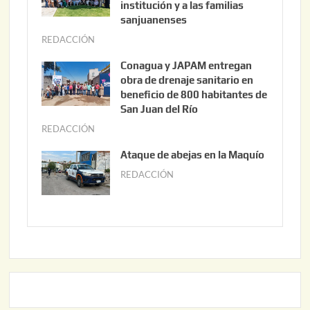
s
institución y a las familias
t
sanjuanenses
o
REDACCIÓN
j
3
u
Conagua y JAPAM entregan
,
n
obra de drenaje sanitario en
2
i
beneficio de 800 habitantes de
0
o
San Juan del Río
2
3
REDACCIÓN
j
6
0
u
Ataque de abejas en la Maquío
,
n
REDACCIÓN
m
2
i
a
0
o
y
2
2
o
6
,
2
2
2
0
,
2
2
6