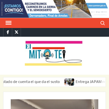
Saltar
al
contenido
Buscar
Facebook
Twitter
E
La vers
sarcást
MIT
de l
informa
de cuenta el que da el susto
Entrega JAPAM restauración 