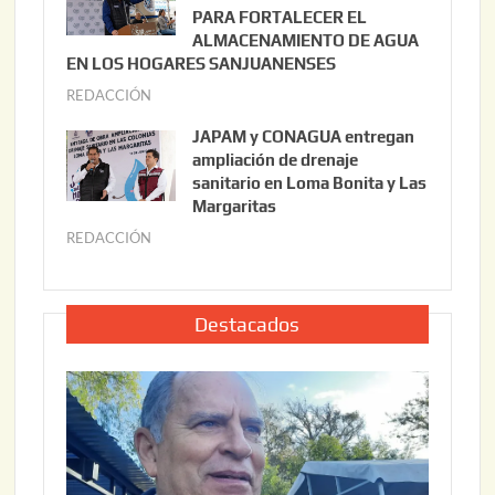
,
i
PARA FORTALECER EL
2
ALMACENAMIENTO DE AGUA
o
0
EN LOS HOGARES SANJUANENSES
2
2
REDACCIÓN
j
2
6
u
,
JAPAM y CONAGUA entregan
l
2
ampliación de drenaje
i
0
sanitario en Loma Bonita y Las
o
Margaritas
2
2
6
REDACCIÓN
j
2
u
,
l
2
i
Destacados
0
o
2
2
6
2
,
2
0