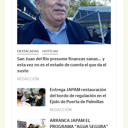
DESTACADAS
NOTICIAS
San Juan del Río presume finanzas sanas… y
esta vez no es el estado de cuenta el que da el
susto
REDACCIÓN
a
g
Entrega JAPAM restauración
o
del bordo de regulación en el
s
Ejido de Puerta de Palmillas
t
REDACCIÓN
j
o
u
ARRANCA JAPAM EL
3
l
PROGRAMA “AGUA SEGURA”