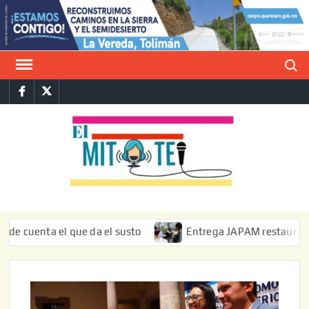
Saltar
al
contenido
Buscar
Facebook
Twitter
E
La vers
sarcást
MIT
de l
informa
a el que da el susto
Entrega JAPAM restauración del bord