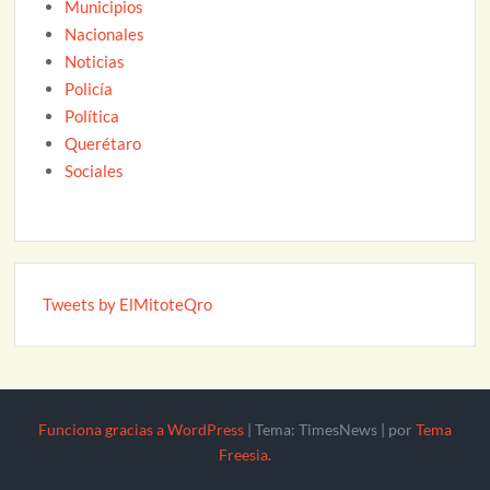
Municipios
Nacionales
Noticias
Policía
Política
Querétaro
Sociales
Tweets by ElMitoteQro
Funciona gracias a WordPress
|
Tema: TimesNews
|
por
Tema
Freesia
.