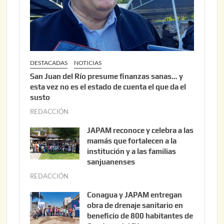
2
6
DESTACADAS
NOTICIAS
San Juan del Río presume finanzas sanas… y
esta vez no es el estado de cuenta el que da el
susto
REDACCIÓN
a
g
JAPAM reconoce y celebra a las
o
mamás que fortalecen a la
s
institución y a las familias
t
sanjuanenses
o
REDACCIÓN
j
3
u
Conagua y JAPAM entregan
,
n
obra de drenaje sanitario en
2
i
beneficio de 800 habitantes de