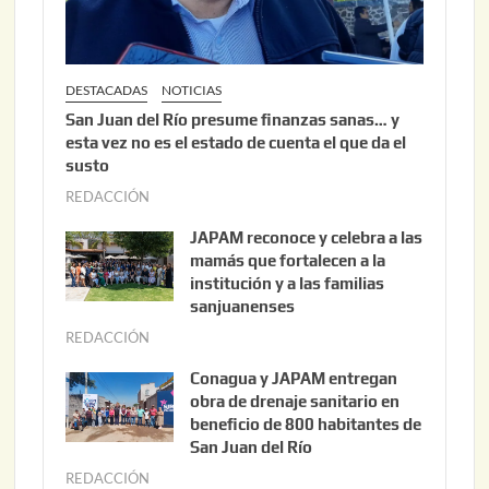
DESTACADAS
NOTICIAS
San Juan del Río presume finanzas sanas… y
esta vez no es el estado de cuenta el que da el
susto
REDACCIÓN
a
g
JAPAM reconoce y celebra a las
o
mamás que fortalecen a la
s
institución y a las familias
t
sanjuanenses
o
REDACCIÓN
j
3
u
Conagua y JAPAM entregan
,
n
obra de drenaje sanitario en
2
i
beneficio de 800 habitantes de
0
o
San Juan del Río
2
3
REDACCIÓN
j