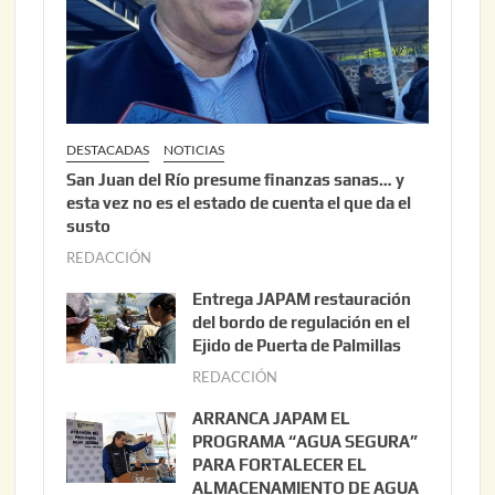
DESTACADAS
NOTICIAS
San Juan del Río presume finanzas sanas… y
esta vez no es el estado de cuenta el que da el
susto
REDACCIÓN
a
g
Entrega JAPAM restauración
o
del bordo de regulación en el
s
Ejido de Puerta de Palmillas
t
REDACCIÓN
j
o
u
ARRANCA JAPAM EL
3
l
PROGRAMA “AGUA SEGURA”
,
i
PARA FORTALECER EL
2
ALMACENAMIENTO DE AGUA
o