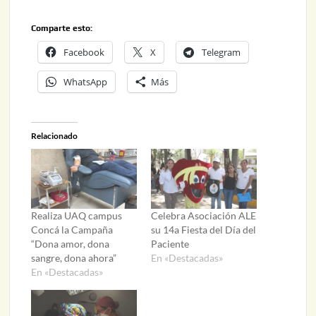
Comparte esto:
Facebook
X
Telegram
WhatsApp
Más
Relacionado
Realiza UAQ campus
Celebra Asociación ALE
Concá la Campaña
su 14a Fiesta del Día del
“Dona amor, dona
Paciente
sangre, dona ahora”
En «Destacadas»
En «Destacadas»