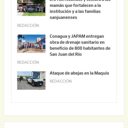
o
mamás que fortalecen a la
s
institución y a las familias
t
sanjuanenses
o
REDACCIÓN
j
3
u
Conagua y JAPAM entregan
,
n
obra de drenaje sanitario en
2
i
beneficio de 800 habitantes de
0
o
San Juan del Río
2
3
REDACCIÓN
j
6
0
u
Ataque de abejas en la Maquío
,
n
REDACCIÓN
m
2
i
a
0
o
y
2
2
o
6
,
2
2
2
0
,
2