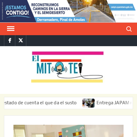
Saltar
al
contenido
Buscar
Facebook
Twitter
E
La vers
sarcást
MIT
de l
informa
de cuenta el que da el susto
Entrega JAPAM restauración 