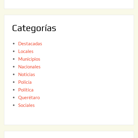
2
6
0
2
Categorías
6
Destacadas
Locales
Municipios
Nacionales
Noticias
Policía
Política
Querétaro
Sociales