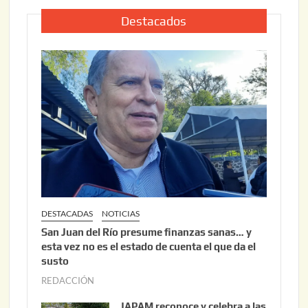
l
2
i
Destacados
0
o
2
2
6
2
,
2
0
2
6
DESTACADAS
NOTICIAS
San Juan del Río presume finanzas sanas… y
esta vez no es el estado de cuenta el que da el
susto
REDACCIÓN
a
g
JAPAM reconoce y celebra a las