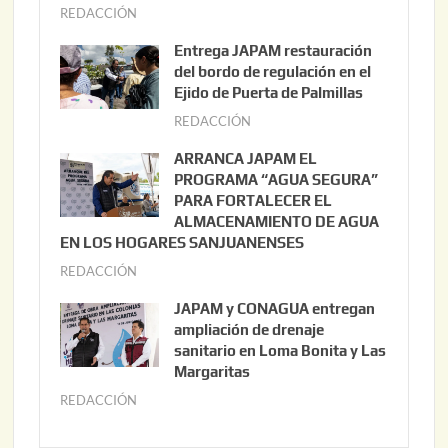
REDACCIÓN
a
g
Entrega JAPAM restauración
o
del bordo de regulación en el
s
Ejido de Puerta de Palmillas
t
REDACCIÓN
j
o
u
ARRANCA JAPAM EL
3
l
PROGRAMA “AGUA SEGURA”
,
i
PARA FORTALECER EL
2
ALMACENAMIENTO DE AGUA
o
0
EN LOS HOGARES SANJUANENSES
2
2
REDACCIÓN
j
2
6
u
,
JAPAM y CONAGUA entregan
l
2
ampliación de drenaje
i
0
sanitario en Loma Bonita y Las
o
Margaritas
2
2
6
REDACCIÓN
j
2
u
,