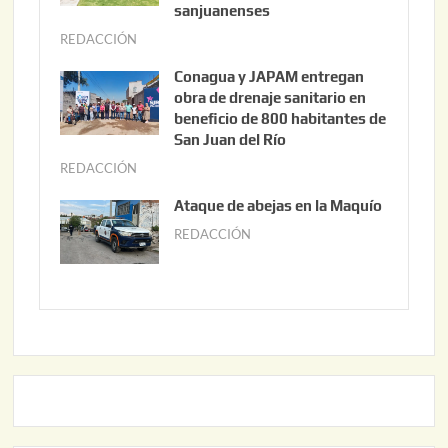
t
sanjuanenses
o
REDACCIÓN
j
3
u
Conagua y JAPAM entregan
,
n
obra de drenaje sanitario en
2
i
beneficio de 800 habitantes de
0
o
San Juan del Río
2
3
REDACCIÓN
j
6
0
u
Ataque de abejas en la Maquío
,
n
REDACCIÓN
m
2
i
a
0
o
y
2
2
o
6
,
2
2
2
0
,
2
2
6
0