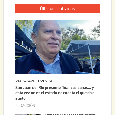
Últimas entradas
DESTACADAS
NOTICIAS
San Juan del Río presume finanzas sanas… y
esta vez no es el estado de cuenta el que da el
susto
REDACCIÓN
a
g