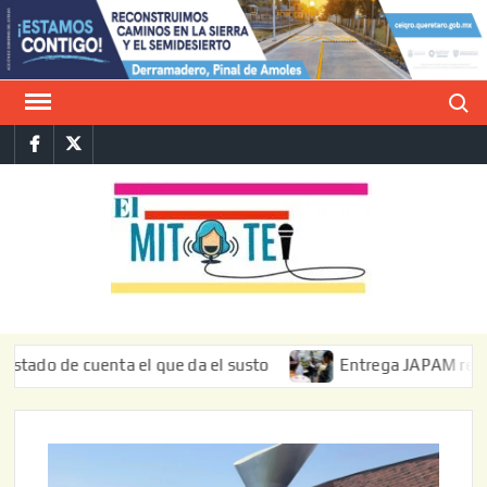
Saltar
al
contenido
Buscar
Facebook
Twitter
E
La vers
sarcást
MIT
de l
informa
de cuenta el que da el susto
Entrega JAPAM restauración 