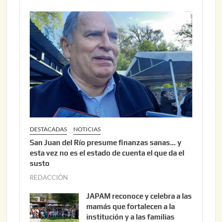
o
2
2
6
2
,
2
0
2
6
DESTACADAS
NOTICIAS
San Juan del Río presume finanzas sanas… y
esta vez no es el estado de cuenta el que da el
susto
REDACCIÓN
a
g
JAPAM reconoce y celebra a las
o
mamás que fortalecen a la
s
institución y a las familias