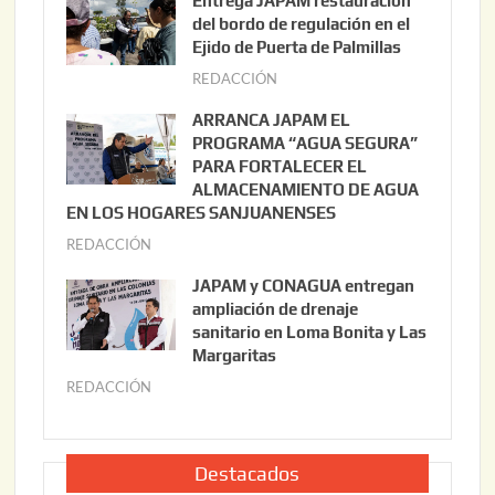
Entrega JAPAM restauración
o
del bordo de regulación en el
s
Ejido de Puerta de Palmillas
t
REDACCIÓN
j
o
u
ARRANCA JAPAM EL
3
l
PROGRAMA “AGUA SEGURA”
,
i
PARA FORTALECER EL
2
ALMACENAMIENTO DE AGUA
o
0
EN LOS HOGARES SANJUANENSES
2
2
REDACCIÓN
j
2
6
u
,
JAPAM y CONAGUA entregan
l
2
ampliación de drenaje
i
0
sanitario en Loma Bonita y Las
o
Margaritas
2
2
6
REDACCIÓN
j
2
u
,
l
2
i
Destacados
0