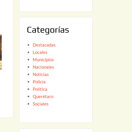
6
,
2
0
Categorías
2
6
Destacadas
Locales
Municipios
Nacionales
n
Noticias
Policía
Política
Querétaro
Sociales