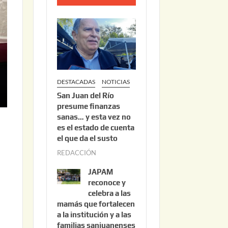
o
2
2
,
2
0
DESTACADAS
NOTICIAS
2
San Juan del Río
6
presume finanzas
sanas… y esta vez no
es el estado de cuenta
el que da el susto
REDACCIÓN
a
g
JAPAM
e
o
reconoce y
s
celebra a las
mamás que fortalecen
t
a la institución y a las
o
familias sanjuanenses