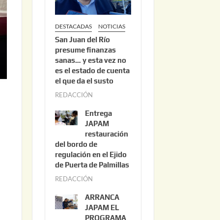
DESTACADAS
NOTICIAS
San Juan del Río
presume finanzas
sanas… y esta vez no
es el estado de cuenta
el que da el susto
REDACCIÓN
a
g
Entrega
o
JAPAM
s
restauración
del bordo de
t
regulación en el Ejido
o
de Puerta de Palmillas
3
REDACCIÓN
j
,
u
2
ARRANCA
l
0
JAPAM EL
i
PROGRAMA
2