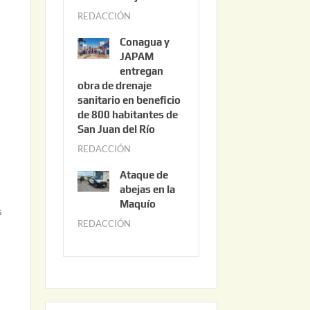
3
REDACCIÓN
j
,
u
e
2
Conagua y
n
0
JAPAM
i
entregan
2
obra de drenaje
o
6
sanitario en beneficio
3
de 800 habitantes de
0
San Juan del Río
,
REDACCIÓN
j
2
u
0
Ataque de
n
abejas en la
2
i
Maquío
6
s
o
REDACCIÓN
m
2
a
,
y
2
o
0
2
2
2