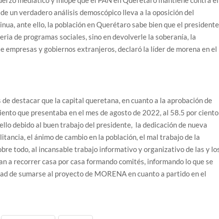
esfuerzo mediático y miope que el PAN en Querétaro mantiene contra el
 de un verdadero análisis demoscópico lleva a la oposición del
nua, ante ello, la población en Querétaro sabe bien que el president
eria de programas sociales, sino en devolverle la soberanía, la
e empresas y gobiernos extranjeros, declaró la líder de morena en el
s de destacar que la capital queretana, en cuanto a la aprobación de
iento que presentaba en el mes de agosto de 2022, al 58.5 por ciento
ello debido al buen trabajo del presidente, la dedicación de nueva
itancia, el ánimo de cambio en la población, el mal trabajo de la
bre todo, al incansable trabajo informativo y organizativo de las y lo
an a recorrer casa por casa formando comités, informando lo que se
nidad de sumarse al proyecto de MORENA en cuanto a partido en el