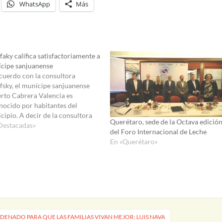
WhatsApp
Más
faky califica satisfactoriamente a
cipe sanjuanense
cuerdo con la consultora
fsky, el munícipe sanjuanense
rto Cabrera Valencia es
nocido por habitantes del
cipio. A decir de la consultora
Querétaro, sede de la Octava edició
era Valencia es de los alcaldes
Destacadas»
del Foro Internacional de Leche
mayor incremento en
En «Querétaro»
ación por la ciudadanía, ello al
r de 40.1 a 47.5 puntos; además
ue el munícipe…
NADO PARA QUE LAS FAMILIAS VIVAN MEJOR: LUIS NAVA