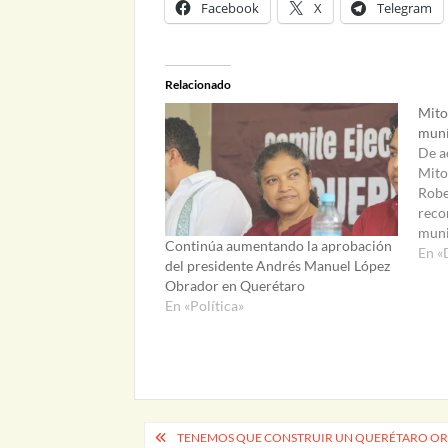
Facebook
X
Telegram
Relacionado
Mito
muní
De a
Mito
Robe
reco
muni
Continúa aumentando la aprobación
Cabr
En «
del presidente Andrés Manuel López
con 
Obrador en Querétaro
aprob
En «Política»
pasa
de q
Navegación
TENEMOS QUE CONSTRUIR UN QUERÉTARO ORDE