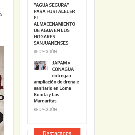
“AGUA SEGURA”
o
6
PARA FORTALECER
2
.5
EL
2
ALMACENAMIENTO
,
n
DE AGUA EN LOS
2
HOGARES
0
SANJUANENSES
2
REDACCIÓN
j
6
u
JAPAM y
l
CONAGUA
i
entregan
ampliación de drenaje
o
sanitario en Loma
2
Bonita y Las
2
Margaritas
,
REDACCIÓN
j
2
u
0
l
2
i
Destacados
6