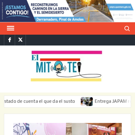
Saltar
al
contenido
Buscar
Facebook
Twitter
E
La vers
sarcást
MIT
de l
informa
de cuenta el que da el susto
Entrega JAPAM restauración 