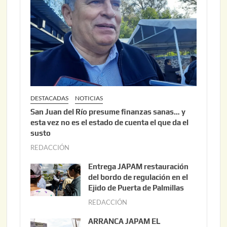
DESTACADAS
NOTICIAS
San Juan del Río presume finanzas sanas… y
esta vez no es el estado de cuenta el que da el
susto
REDACCIÓN
a
g
Entrega JAPAM restauración
o
del bordo de regulación en el
s
Ejido de Puerta de Palmillas
t
REDACCIÓN
j
o
u
ARRANCA JAPAM EL
3