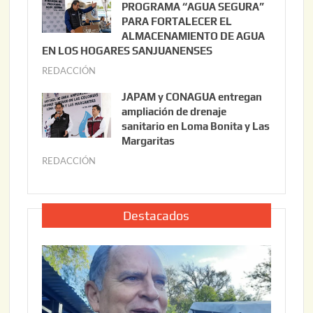
l
PROGRAMA “AGUA SEGURA”
,
i
PARA FORTALECER EL
2
ALMACENAMIENTO DE AGUA
o
0
EN LOS HOGARES SANJUANENSES
2
2
REDACCIÓN
j
2
6
u
,
JAPAM y CONAGUA entregan
l
2
ampliación de drenaje
i
0
sanitario en Loma Bonita y Las
o
Margaritas
2
2
6
REDACCIÓN
j
2
u
,
l
2
i
Destacados
0
o
2
2
6
2
,
2