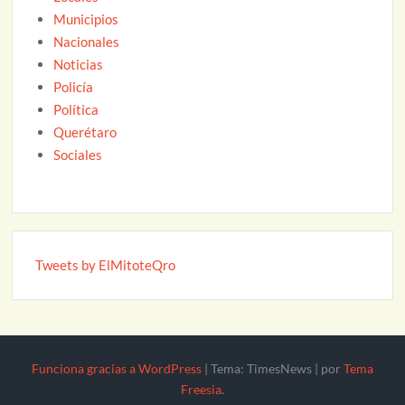
Municipios
Nacionales
Noticias
Policía
Política
Querétaro
Sociales
Tweets by ElMitoteQro
Funciona gracias a WordPress
|
Tema: TimesNews
|
por
Tema
Freesia
.