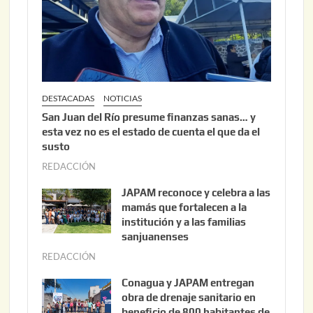
0
2
6
DESTACADAS
NOTICIAS
San Juan del Río presume finanzas sanas… y
esta vez no es el estado de cuenta el que da el
susto
REDACCIÓN
a
g
JAPAM reconoce y celebra a las
o
mamás que fortalecen a la
s
institución y a las familias
t
sanjuanenses
o
REDACCIÓN
j
3
u
Conagua y JAPAM entregan
,
n
obra de drenaje sanitario en
2
i
beneficio de 800 habitantes de