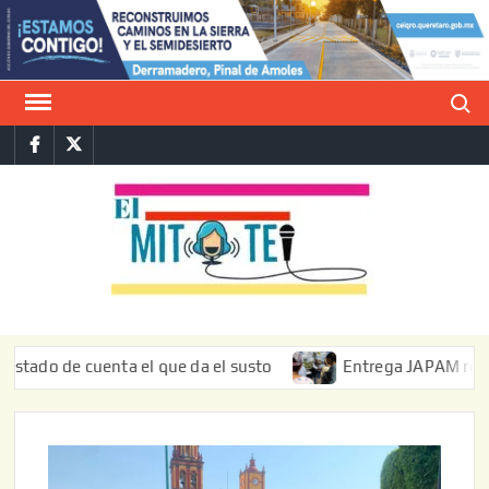
Saltar
al
contenido
Buscar
Facebook
Twitter
E
La vers
sarcást
MIT
de l
informa
de cuenta el que da el susto
Entrega JAPAM restauración 