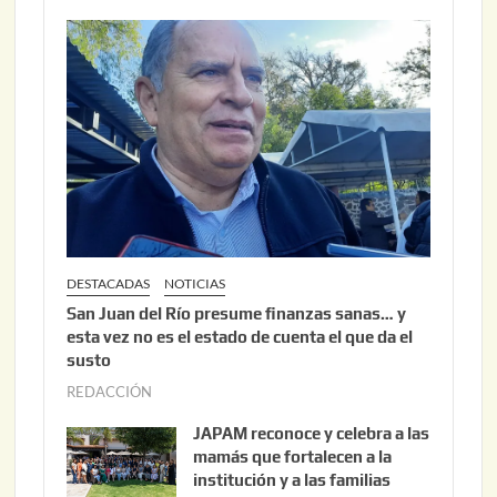
2
2
6
2
,
2
0
2
6
DESTACADAS
NOTICIAS
San Juan del Río presume finanzas sanas… y
esta vez no es el estado de cuenta el que da el
susto
REDACCIÓN
a
g
JAPAM reconoce y celebra a las
o
mamás que fortalecen a la
s
institución y a las familias