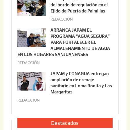
o
del bordo de regulación en el
s
Ejido de Puerta de Palmillas
t
REDACCIÓN
j
o
u
ARRANCA JAPAM EL
3
l
PROGRAMA “AGUA SEGURA”
,
i
PARA FORTALECER EL
2
ALMACENAMIENTO DE AGUA
o
0
EN LOS HOGARES SANJUANENSES
2
2
REDACCIÓN
j
2
6
u
,
JAPAM y CONAGUA entregan
l
2
ampliación de drenaje
i
0
sanitario en Loma Bonita y Las
o
Margaritas
2
2
6
REDACCIÓN
j
2
u
,
l
2
i
Destacados
0
o