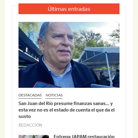
Últimas entradas
DESTACADAS
NOTICIAS
San Juan del Río presume finanzas sanas… y
esta vez no es el estado de cuenta el que da el
susto
REDACCIÓN
a
g
Entrega JAPAM restauración