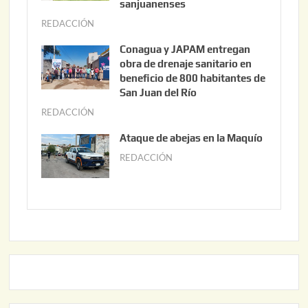
t
sanjuanenses
o
REDACCIÓN
j
3
u
Conagua y JAPAM entregan
,
n
obra de drenaje sanitario en
2
i
beneficio de 800 habitantes de
0
o
San Juan del Río
2
3
REDACCIÓN
j
6
0
u
Ataque de abejas en la Maquío
,
n
REDACCIÓN
m
2
i
a
0
o
y
2
2
o
6
,
2
2
2
0
,
2
2
6
0