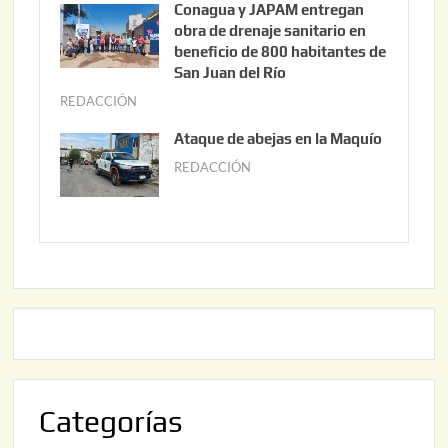
Conagua y JAPAM entregan
,
n
obra de drenaje sanitario en
2
i
beneficio de 800 habitantes de
0
o
San Juan del Río
2
3
REDACCIÓN
j
6
0
u
Ataque de abejas en la Maquío
,
n
REDACCIÓN
m
2
i
a
0
o
y
2
2
o
6
,
2
2
2
0
,
2
2
6
0
2
Categorías
6