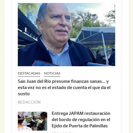
DESTACADAS
NOTICIAS
San Juan del Río presume finanzas sanas… y
esta vez no es el estado de cuenta el que da el
susto
REDACCIÓN
a
g
Entrega JAPAM restauración
o
del bordo de regulación en el
s
Ejido de Puerta de Palmillas
t