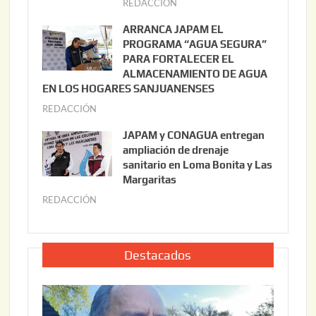
REDACCIÓN
j
o
u
ARRANCA JAPAM EL
3
l
PROGRAMA “AGUA SEGURA”
,
i
PARA FORTALECER EL
2
ALMACENAMIENTO DE AGUA
o
0
EN LOS HOGARES SANJUANENSES
2
2
REDACCIÓN
j
2
6
u
,
JAPAM y CONAGUA entregan
l
2
ampliación de drenaje
i
0
sanitario en Loma Bonita y Las
o
Margaritas
2
2
6
REDACCIÓN
j
2
u
,
l
2
i
Destacados
0
o
2
2
6
2