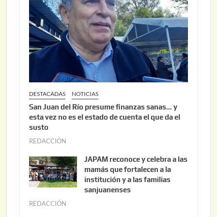
,
2
0
2
6
DESTACADAS
NOTICIAS
San Juan del Río presume finanzas sanas… y
esta vez no es el estado de cuenta el que da el
susto
REDACCIÓN
a
g
JAPAM reconoce y celebra a las
o
mamás que fortalecen a la
s
institución y a las familias
t
sanjuanenses
o
REDACCIÓN
j
3
u