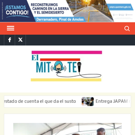
Saltar
al
contenido
Buscar
Facebook
Twitter
E
La vers
sarcást
MIT
de l
informa
do de cuenta el que da el susto
Entrega JAPAM restauraci