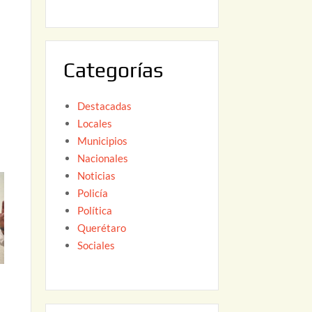
6
,
2
0
Categorías
2
6
Destacadas
Locales
Municipios
Nacionales
Noticias
Policía
Política
Querétaro
Sociales