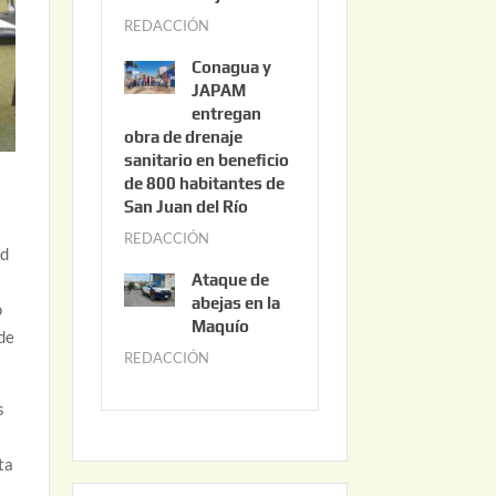
3
REDACCIÓN
j
,
u
2
Conagua y
n
0
JAPAM
i
entregan
2
obra de drenaje
o
6
sanitario en beneficio
3
de 800 habitantes de
0
San Juan del Río
,
REDACCIÓN
j
2
ad
u
0
Ataque de
n
abejas en la
2
o
i
Maquío
6
 de
o
REDACCIÓN
m
2
a
,
s
y
2
o
0
ta
2
2
2