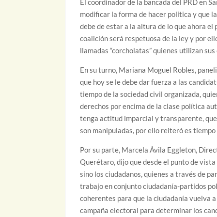
El coordinador de la bancada del PRD en S
modificar la forma de hacer política y que l
debe de estar a la altura de lo que ahora el
coalición será respetuosa de la ley y por el
llamadas “corcholatas” quienes utilizan sus
En su turno, Mariana Moguel Robles, panelis
que hoy se le debe dar fuerza a las candida
tiempo de la sociedad civil organizada, qu
derechos por encima de la clase política au
tenga actitud imparcial y transparente, qu
son manipuladas, por ello reiteró es tiempo
Por su parte, Marcela Ávila Eggleton, Direc
Querétaro, dijo que desde el punto de vista d
sino los ciudadanos, quienes a través de par
trabajo en conjunto ciudadanía-partidos po
coherentes para que la ciudadanía vuelva a 
campaña electoral para determinar los candi