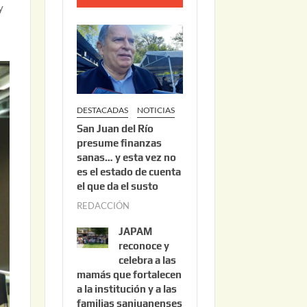
y
o
2
2
,
2
0
DESTACADAS
NOTICIAS
2
San Juan del Río
6
presume finanzas
sanas… y esta vez no
es el estado de cuenta
el que da el susto
REDACCIÓN
a
g
JAPAM
o
reconoce y
s
celebra a las
mamás que fortalecen
t
a la institución y a las
o
familias sanjuanenses