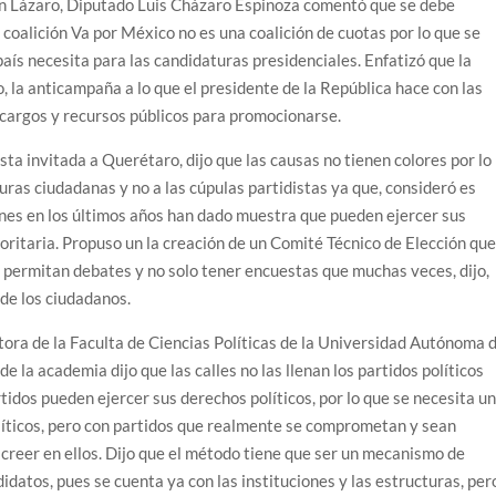
an Lázaro, Diputado Luis Cházaro Espinoza comentó que se debe
a coalición Va por México no es una coalición de cuotas por lo que se
 país necesita para las candidaturas presidenciales. Enfatizó que la
lo, la anticampaña a lo que el presidente de la República hace con las
 cargos y recursos públicos para promocionarse.
ta invitada a Querétaro, dijo que las causas no tienen colores por lo
turas ciudadanas y no a las cúpulas partidistas ya que, consideró es
ienes en los últimos años han dado muestra que pueden ejercer sus
toritaria. Propuso un la creación de un Comité Técnico de Elección qu
e permitan debates y no solo tener encuestas que muchas veces, dijo,
 de los ciudadanos.
tora de la Faculta de Ciencias Políticas de la Universidad Autónoma 
e la academia dijo que las calles no las llenan los partidos políticos
tidos pueden ejercer sus derechos políticos, por lo que se necesita u
líticos, pero con partidos que realmente se comprometan y sean
creer en ellos. Dijo que el método tiene que ser un mecanismo de
datos, pues se cuenta ya con las instituciones y las estructuras, per