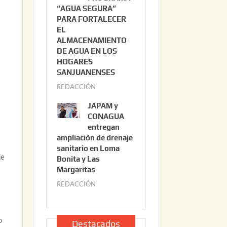
“AGUA SEGURA”
o
6
PARA FORTALECER
2
EL
2
ALMACENAMIENTO
,
DE AGUA EN LOS
2
HOGARES
0
SANJUANENSES
2
REDACCIÓN
j
6
u
JAPAM y
e
l
CONAGUA
i
entregan
ampliación de drenaje
o
sanitario en Loma
2
de
Bonita y Las
2
Margaritas
,
n
REDACCIÓN
j
2
u
0
l
2
o
i
Destacados
6