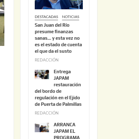
DESTACADAS
NOTICIAS
San Juan del Río
presume finanzas
sanas… y esta vez no
es el estado de cuenta
el que da el susto
REDACCIÓN
a
g
Entrega
o
JAPAM
s
restauración
del bordo de
t
regulación en el Ejido
o
de Puerta de Palmillas
3
REDACCIÓN
j
,
u
2
ARRANCA
l
0
JAPAM EL
i
PROGRAMA
2