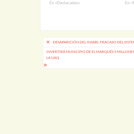
En «Destacadas»
En «
Navegación
DESAPARICIÓN DEL INSABI, FRACASO DEL SIST
de
INVERTIRÁ MUNICIPIO DE EL MARQUÉS 5 MILLONE
LA UAQ
entradas