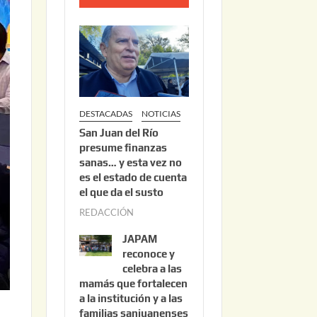
o
2
2
,
2
0
DESTACADAS
NOTICIAS
2
San Juan del Río
6
presume finanzas
sanas… y esta vez no
es el estado de cuenta
el que da el susto
REDACCIÓN
a
g
JAPAM
o
reconoce y
s
celebra a las
mamás que fortalecen
t
a la institución y a las
o
familias sanjuanenses