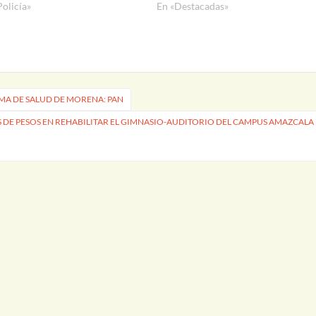
Policía»
En «Destacadas»
EMA DE SALUD DE MORENA: PAN
S DE PESOS EN REHABILITAR EL GIMNASIO-AUDITORIO DEL CAMPUS AMAZCALA