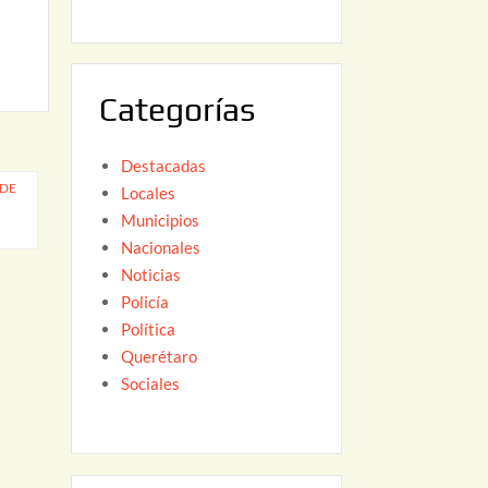
6
,
2
0
Categorías
2
6
Destacadas
 DE
Locales
Municipios
Nacionales
Noticias
Policía
Política
Querétaro
Sociales