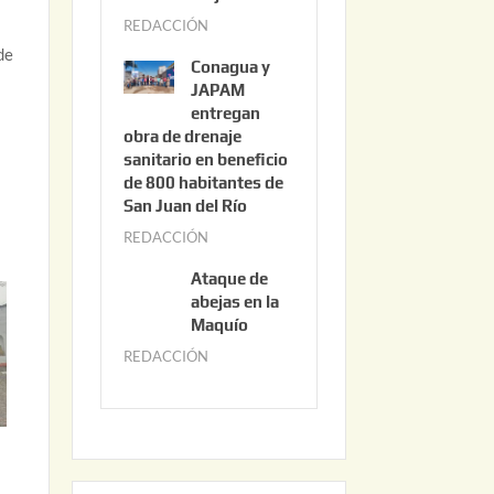
3
REDACCIÓN
j
,
de
u
2
Conagua y
n
0
JAPAM
i
entregan
2
obra de drenaje
o
6
sanitario en beneficio
3
de 800 habitantes de
0
San Juan del Río
,
REDACCIÓN
j
2
u
0
Ataque de
n
abejas en la
2
i
Maquío
6
o
REDACCIÓN
m
2
a
,
y
2
:
o
0
2
2
2