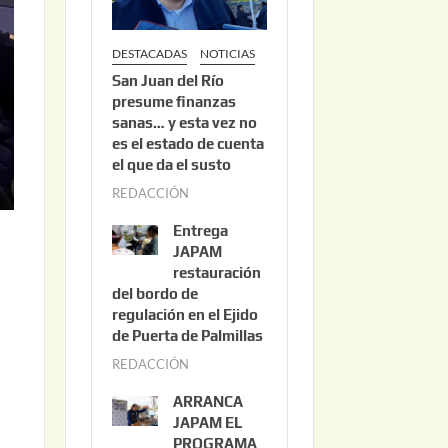
DESTACADAS
NOTICIAS
San Juan del Río
presume finanzas
sanas… y esta vez no
es el estado de cuenta
el que da el susto
REDACCIÓN
a
g
Entrega
o
JAPAM
s
restauración
del bordo de
t
regulación en el Ejido
o
de Puerta de Palmillas
3
REDACCIÓN
j
,
u
2
ARRANCA
l
0
JAPAM EL
i
PROGRAMA
2