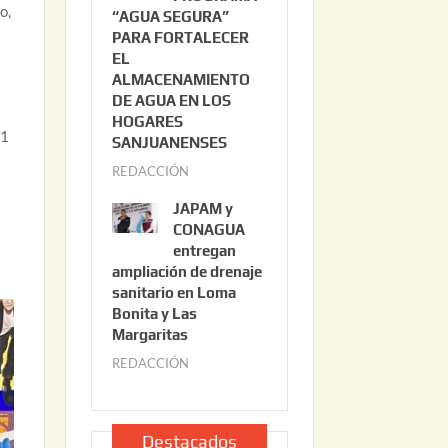
o,
“AGUA SEGURA”
o
6
PARA FORTALECER
2
EL
2
ALMACENAMIENTO
,
DE AGUA EN LOS
2
HOGARES
-1
0
SANJUANENSES
2
REDACCIÓN
j
6
u
JAPAM y
l
CONAGUA
i
entregan
ampliación de drenaje
o
sanitario en Loma
2
Bonita y Las
2
Margaritas
,
REDACCIÓN
j
2
u
0
l
2
i
Destacados
6