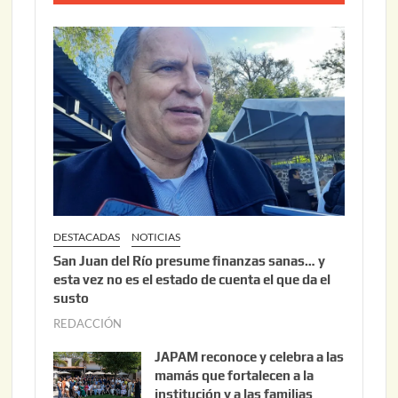
0
o
2
2
6
2
,
2
0
2
6
DESTACADAS
NOTICIAS
San Juan del Río presume finanzas sanas… y
esta vez no es el estado de cuenta el que da el
susto
REDACCIÓN
a
g
JAPAM reconoce y celebra a las
o
mamás que fortalecen a la
s
institución y a las familias