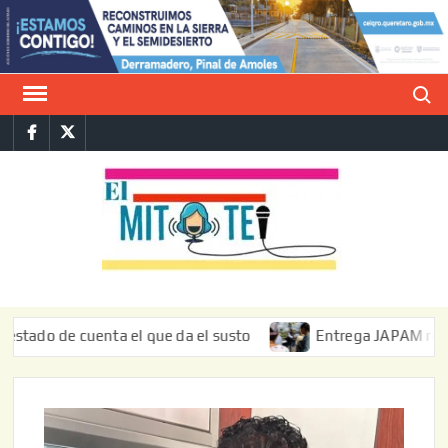
Saltar
al
contenido
Buscar
Facebook
Twitter
E
La vers
sarcást
MIT
de l
informa
de cuenta el que da el susto
Entrega JAPAM restauración 