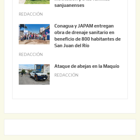
t
sanjuanenses
o
REDACCIÓN
j
3
u
Conagua y JAPAM entregan
,
n
obra de drenaje sanitario en
2
i
beneficio de 800 habitantes de
0
o
San Juan del Río
2
3
REDACCIÓN
j
6
0
u
Ataque de abejas en la Maquío
,
n
REDACCIÓN
m
2
i
a
0
o
y
2
2
o
6
,
2
2
2
0
,
2
2
6
0