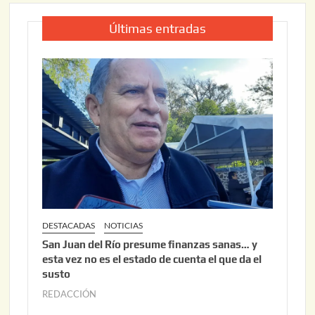
Últimas entradas
DESTACADAS
NOTICIAS
San Juan del Río presume finanzas sanas… y
esta vez no es el estado de cuenta el que da el
susto
REDACCIÓN
a
g