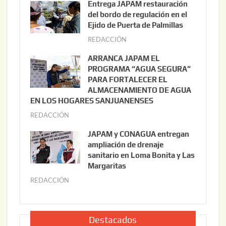
Entrega JAPAM restauración
o
del bordo de regulación en el
s
Ejido de Puerta de Palmillas
t
REDACCIÓN
j
o
u
ARRANCA JAPAM EL
3
l
PROGRAMA “AGUA SEGURA”
,
i
PARA FORTALECER EL
2
ALMACENAMIENTO DE AGUA
o
0
EN LOS HOGARES SANJUANENSES
2
2
REDACCIÓN
j
2
6
u
,
JAPAM y CONAGUA entregan
l
2
ampliación de drenaje
i
0
sanitario en Loma Bonita y Las
o
Margaritas
2
2
6
REDACCIÓN
j
2
u
,
l
2
i
Destacados