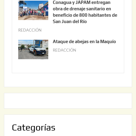
Conagua y JAPAM entregan
,
n
obra de drenaje sanitario en
2
i
beneficio de 800 habitantes de
0
o
San Juan del Río
2
3
REDACCIÓN
j
6
0
u
Ataque de abejas en la Maquío
,
n
REDACCIÓN
m
2
i
a
0
o
y
2
2
o
6
,
2
2
2
0
,
2
2
6
0
2
Categorías
6