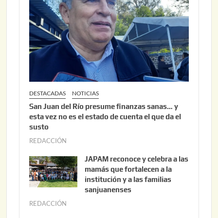
,
2
0
2
6
DESTACADAS
NOTICIAS
San Juan del Río presume finanzas sanas… y
esta vez no es el estado de cuenta el que da el
susto
REDACCIÓN
a
g
JAPAM reconoce y celebra a las
o
mamás que fortalecen a la
s
institución y a las familias
t
sanjuanenses
o
REDACCIÓN
j
3
u