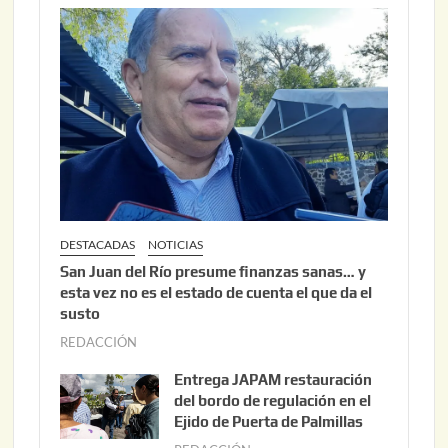
DESTACADAS
NOTICIAS
San Juan del Río presume finanzas sanas… y
esta vez no es el estado de cuenta el que da el
susto
REDACCIÓN
a
g
Entrega JAPAM restauración
o
del bordo de regulación en el
s
Ejido de Puerta de Palmillas
t