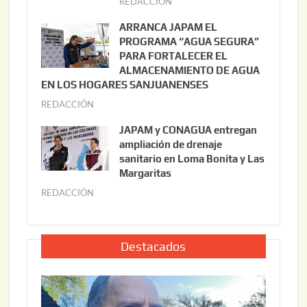
REDACCIÓN
j
o
u
ARRANCA JAPAM EL
3
l
PROGRAMA “AGUA SEGURA”
,
i
PARA FORTALECER EL
2
ALMACENAMIENTO DE AGUA
o
0
EN LOS HOGARES SANJUANENSES
2
2
REDACCIÓN
j
2
6
u
,
JAPAM y CONAGUA entregan
l
2
ampliación de drenaje
i
0
sanitario en Loma Bonita y Las
o
Margaritas
2
2
6
REDACCIÓN
j
2
u
,
l
2
i
Destacados
0
o
2
2
6
2