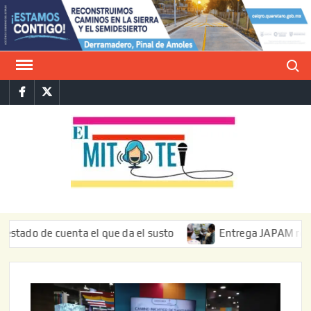
Saltar
al
contenido
Buscar
Facebook
Twitter
E
La vers
sarcást
MIT
de l
informa
 de cuenta el que da el susto
Entrega JAPAM restauración