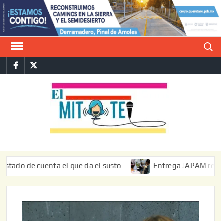
Saltar
al
contenido
Buscar
Facebook
Twitter
E
La vers
sarcást
MIT
de l
informa
e cuenta el que da el susto
Entrega JAPAM restauración d