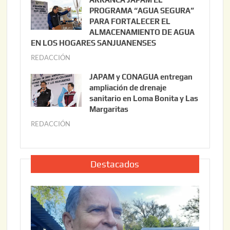
3
l
PROGRAMA “AGUA SEGURA”
,
i
PARA FORTALECER EL
2
ALMACENAMIENTO DE AGUA
o
0
EN LOS HOGARES SANJUANENSES
2
2
REDACCIÓN
j
2
6
u
,
JAPAM y CONAGUA entregan
l
2
ampliación de drenaje
i
0
sanitario en Loma Bonita y Las
o
Margaritas
2
2
6
REDACCIÓN
j
2
u
,
l
2
i
Destacados
0
o
2
2
6
2
,
2