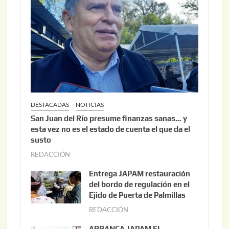
DESTACADAS
NOTICIAS
San Juan del Río presume finanzas sanas… y
esta vez no es el estado de cuenta el que da el
susto
REDACCIÓN
a
g
Entrega JAPAM restauración
o
del bordo de regulación en el
s
Ejido de Puerta de Palmillas
t
REDACCIÓN
j
o
u
ARRANCA JAPAM EL