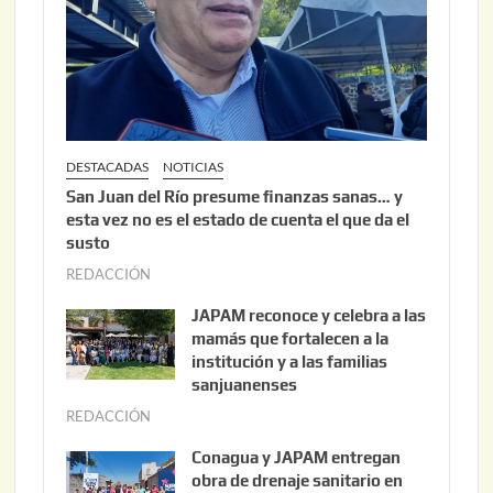
0
2
6
DESTACADAS
NOTICIAS
San Juan del Río presume finanzas sanas… y
esta vez no es el estado de cuenta el que da el
susto
REDACCIÓN
a
g
JAPAM reconoce y celebra a las
o
mamás que fortalecen a la
s
institución y a las familias
t
sanjuanenses
o
REDACCIÓN
j
3
u
Conagua y JAPAM entregan
,
n
obra de drenaje sanitario en