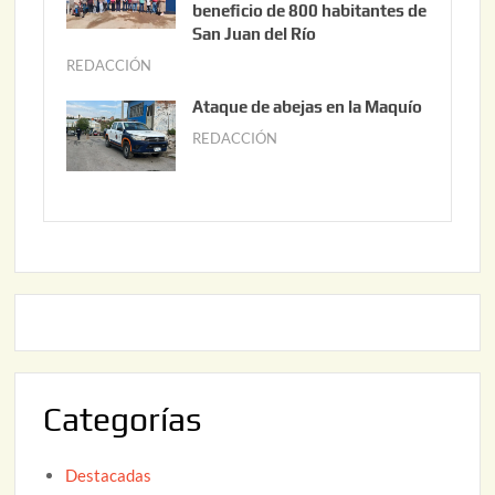
2
i
beneficio de 800 habitantes de
0
o
San Juan del Río
2
3
REDACCIÓN
j
6
0
u
Ataque de abejas en la Maquío
,
n
REDACCIÓN
m
2
i
a
0
o
y
2
2
o
6
,
2
2
2
0
,
2
2
6
0
2
Categorías
6
Destacadas