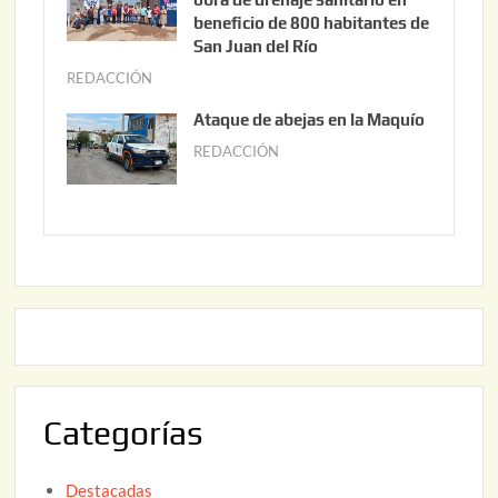
2
i
beneficio de 800 habitantes de
0
o
San Juan del Río
2
3
REDACCIÓN
j
6
0
u
Ataque de abejas en la Maquío
,
n
REDACCIÓN
m
2
i
a
0
o
y
2
2
o
6
,
2
2
2
0
,
2
2
6
0
2
Categorías
6
Destacadas