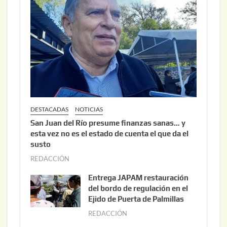
DESTACADAS
NOTICIAS
San Juan del Río presume finanzas sanas… y
esta vez no es el estado de cuenta el que da el
susto
REDACCIÓN
a
g
Entrega JAPAM restauración
o
del bordo de regulación en el
s
Ejido de Puerta de Palmillas
t
REDACCIÓN
j
o
u