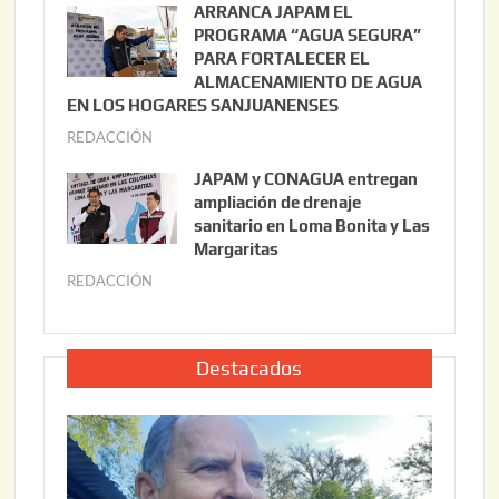
ARRANCA JAPAM EL
3
l
PROGRAMA “AGUA SEGURA”
,
i
PARA FORTALECER EL
2
ALMACENAMIENTO DE AGUA
o
0
EN LOS HOGARES SANJUANENSES
2
2
REDACCIÓN
j
2
6
u
,
JAPAM y CONAGUA entregan
l
2
ampliación de drenaje
i
0
sanitario en Loma Bonita y Las
o
Margaritas
2
2
6
REDACCIÓN
j
2
u
,
l
2
i
Destacados
0
o
2
2
6
2
,