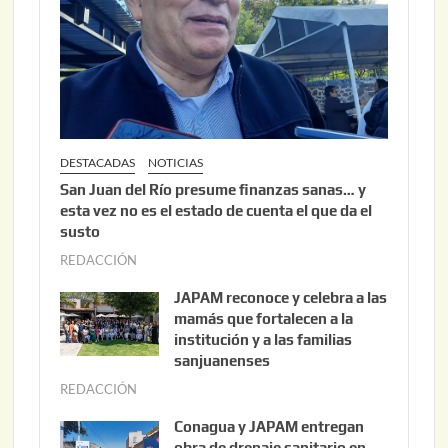
2
0
2
6
DESTACADAS
NOTICIAS
San Juan del Río presume finanzas sanas… y
esta vez no es el estado de cuenta el que da el
susto
REDACCIÓN
a
g
JAPAM reconoce y celebra a las
o
mamás que fortalecen a la
s
institución y a las familias
t
sanjuanenses
o
REDACCIÓN
j
3
u
Conagua y JAPAM entregan
,
n
obra de drenaje sanitario en