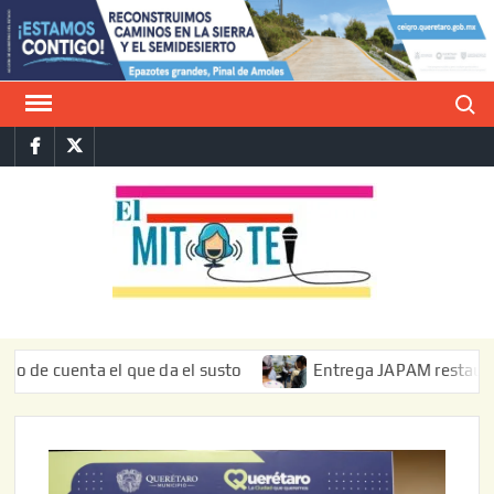
Saltar
al
contenido
Buscar
Facebook
Twitter
E
La vers
sarcást
MIT
de l
informa
nta el que da el susto
Entrega JAPAM restauración del bo