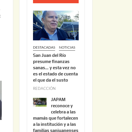
a
o
.
2
c
2
,
2
0
DESTACADAS
NOTICIAS
2
San Juan del Río
6
presume finanzas
sanas… y esta vez no
es el estado de cuenta
el que da el susto
REDACCIÓN
a
g
JAPAM
o
reconoce y
s
celebra a las
mamás que fortalecen
t
a la institución y a las
o
familias sanjuanenses