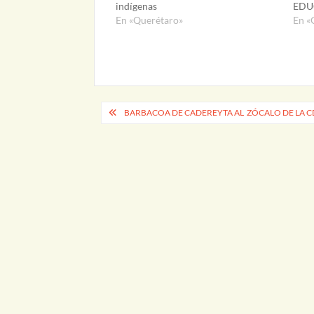
indígenas
EDU
En «Querétaro»
En «
Navegación
BARBACOA DE CADEREYTA AL ZÓCALO DE LA C
de
entradas