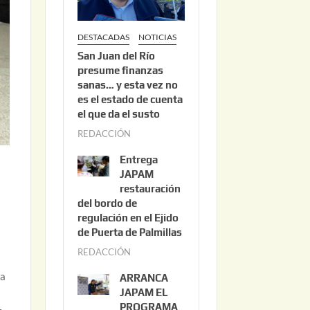
DESTACADAS
NOTICIAS
San Juan del Río
presume finanzas
sanas… y esta vez no
es el estado de cuenta
el que da el susto
REDACCIÓN
a
g
Entrega
o
JAPAM
s
restauración
del bordo de
t
regulación en el Ejido
o
de Puerta de Palmillas
3
REDACCIÓN
j
,
u
2
ra
ARRANCA
l
0
JAPAM EL
i
PROGRAMA
2