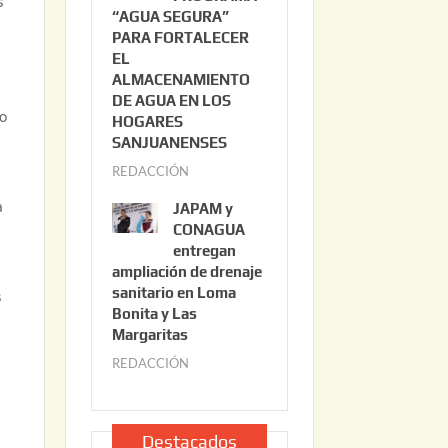
es
“AGUA SEGURA”
o
6
PARA FORTALECER
2
EL
2
ALMACENAMIENTO
,
DE AGUA EN LOS
mo
2
HOGARES
0
SANJUANENSES
2
REDACCIÓN
j
6
u
a
JAPAM y
l
CONAGUA
i
entregan
ampliación de drenaje
o
sanitario en Loma
s
2
Bonita y Las
2
Margaritas
,
REDACCIÓN
j
2
u
0
l
2
i
Destacados
6