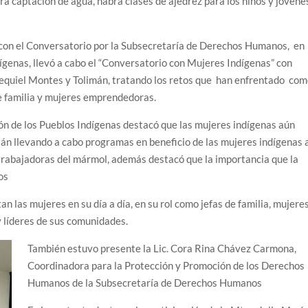
ra captación de agua, habrá clases de ajedrez para los niños y jóven
 con el Conversatorio por la Subsecretaría de Derechos Humanos, en
ígenas, llevó a cabo el “Conversatorio con Mujeres Indígenas” con
zequiel Montes y Tolimán, tratando los retos que han enfrentado co
e familia y mujeres emprendedoras.
ción de los Pueblos Indígenas destacó que las mujeres indígenas aún
tán llevando a cabo programas en beneficio de las mujeres indígenas 
s trabajadoras del mármol, además destacó que la importancia que la
jos
an las mujeres en su día a día, en su rol como jefas de familia, mujere
 líderes de sus comunidades.
También estuvo presente la Lic. Cora Rina Chávez Carmona,
Coordinadora para la Protección y Promoción de los Derechos
Humanos de la Subsecretaría de Derechos Humanos