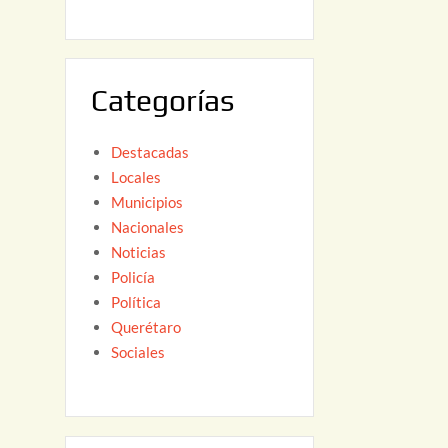
6
,
2
0
Categorías
2
6
Destacadas
Locales
Municipios
Nacionales
Noticias
Policía
Política
Querétaro
Sociales