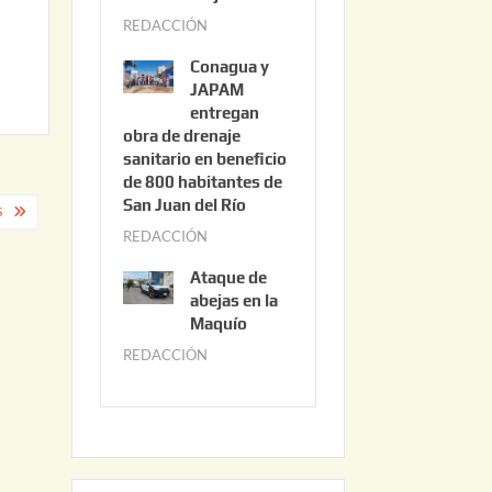
3
REDACCIÓN
j
,
u
2
Conagua y
n
0
JAPAM
i
entregan
2
obra de drenaje
o
6
sanitario en beneficio
3
de 800 habitantes de
0
San Juan del Río
S
,
REDACCIÓN
j
2
u
0
Ataque de
n
abejas en la
2
i
Maquío
6
o
REDACCIÓN
m
2
a
,
y
2
o
0
2
2
2