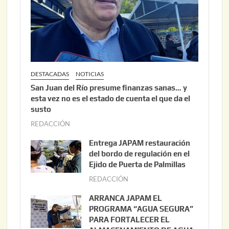
DESTACADAS
NOTICIAS
San Juan del Río presume finanzas sanas… y
esta vez no es el estado de cuenta el que da el
susto
REDACCIÓN
a
g
Entrega JAPAM restauración
o
del bordo de regulación en el
s
Ejido de Puerta de Palmillas
t
REDACCIÓN
j
o
u
ARRANCA JAPAM EL
3
l
PROGRAMA “AGUA SEGURA”
,
i
PARA FORTALECER EL
2