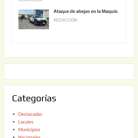
6
0
u
Ataque de abejas en la Maquío
,
n
REDACCIÓN
m
2
i
a
0
o
y
2
2
o
6
,
2
2
2
0
,
2
2
6
0
2
Categorías
6
Destacadas
Locales
Municipios
Nacionales