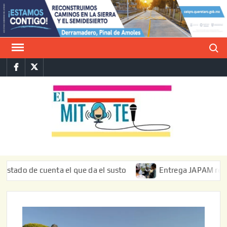
Saltar
al
contenido
Buscar
Facebook
Twitter
E
La vers
sarcást
MIT
de l
informa
de cuenta el que da el susto
Entrega JAPAM restauración 