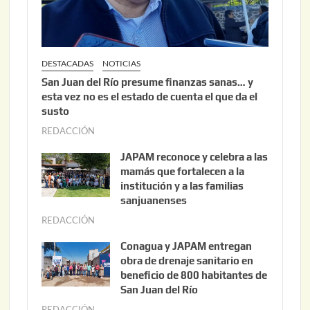
6
DESTACADAS
NOTICIAS
San Juan del Río presume finanzas sanas… y
esta vez no es el estado de cuenta el que da el
susto
REDACCIÓN
a
g
JAPAM reconoce y celebra a las
o
mamás que fortalecen a la
s
institución y a las familias
t
sanjuanenses
o
REDACCIÓN
j
3
u
Conagua y JAPAM entregan
,
n
obra de drenaje sanitario en
2
i
beneficio de 800 habitantes de
0
o
San Juan del Río
2
3
REDACCIÓN
j