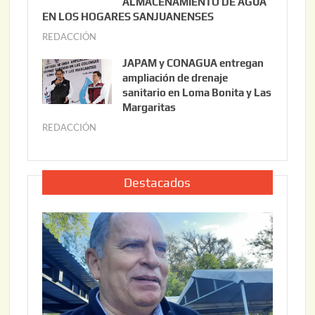
ALMACENAMIENTO DE AGUA
o
0
EN LOS HOGARES SANJUANENSES
2
2
REDACCIÓN
j
2
6
u
,
JAPAM y CONAGUA entregan
l
2
ampliación de drenaje
i
0
sanitario en Loma Bonita y Las
o
Margaritas
2
2
6
REDACCIÓN
j
2
u
,
l
2
i
Destacados
0
o
2
2
6
2
,
2
0
2