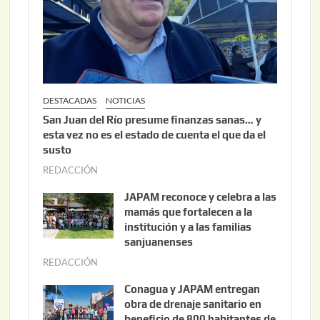
0
2
6
DESTACADAS
NOTICIAS
San Juan del Río presume finanzas sanas… y
esta vez no es el estado de cuenta el que da el
susto
REDACCIÓN
a
g
JAPAM reconoce y celebra a las
o
mamás que fortalecen a la
s
institución y a las familias
t
sanjuanenses
o
REDACCIÓN
j
3
u
Conagua y JAPAM entregan
,
n
obra de drenaje sanitario en
2
i
beneficio de 800 habitantes de