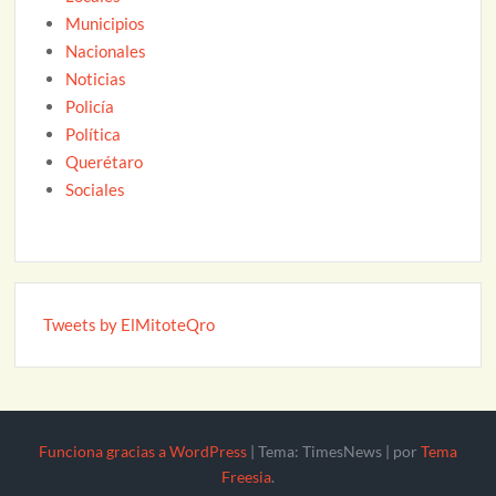
Municipios
Nacionales
Noticias
Policía
Política
Querétaro
Sociales
Tweets by ElMitoteQro
Funciona gracias a WordPress
|
Tema: TimesNews
|
por
Tema
Freesia
.