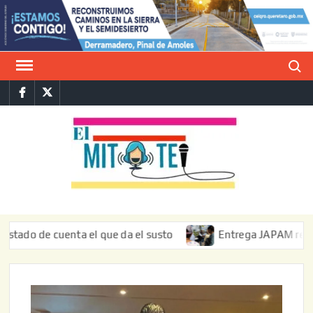
Saltar
al
contenido
Buscar
Facebook
Twitter
E
La vers
sarcást
MIT
de l
informa
de cuenta el que da el susto
Entrega JAPAM restauración 