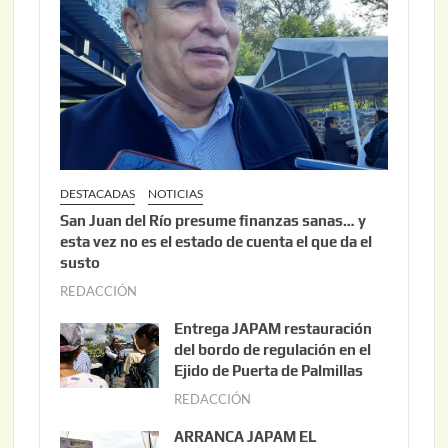
DESTACADAS
NOTICIAS
San Juan del Río presume finanzas sanas… y
esta vez no es el estado de cuenta el que da el
susto
REDACCIÓN
a
g
Entrega JAPAM restauración
o
del bordo de regulación en el
s
Ejido de Puerta de Palmillas
t
REDACCIÓN
j
o
u
ARRANCA JAPAM EL
3