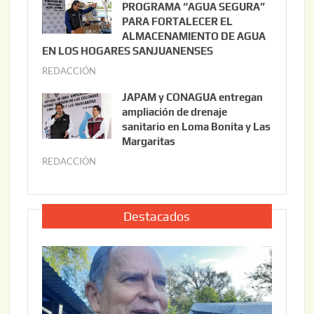
l
PROGRAMA “AGUA SEGURA”
,
i
PARA FORTALECER EL
2
ALMACENAMIENTO DE AGUA
o
0
EN LOS HOGARES SANJUANENSES
2
2
REDACCIÓN
j
2
6
u
,
JAPAM y CONAGUA entregan
l
2
ampliación de drenaje
i
0
sanitario en Loma Bonita y Las
o
Margaritas
2
2
6
REDACCIÓN
j
2
u
,
l
2
i
Destacados
0
o
2
2
6
2
,
2