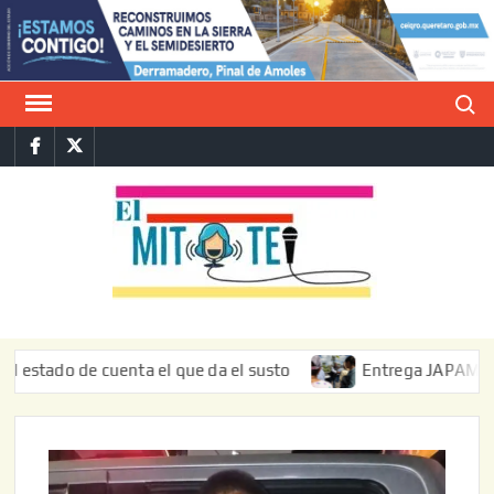
Saltar
al
contenido
Buscar
Facebook
Twitter
E
La vers
sarcást
MIT
de l
informa
do de cuenta el que da el susto
Entrega JAPAM restauraci