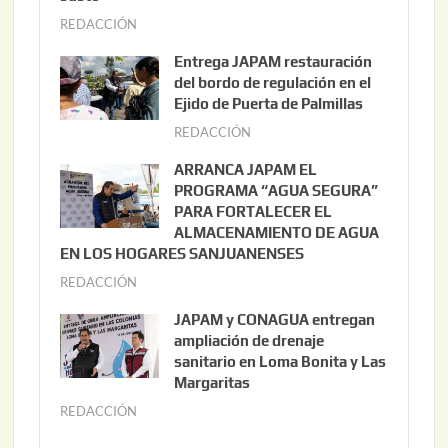
REDACCIÓN
a
g
Entrega JAPAM restauración
o
del bordo de regulación en el
s
Ejido de Puerta de Palmillas
t
REDACCIÓN
j
o
u
ARRANCA JAPAM EL
3
l
PROGRAMA “AGUA SEGURA”
,
i
PARA FORTALECER EL
2
ALMACENAMIENTO DE AGUA
o
0
EN LOS HOGARES SANJUANENSES
2
2
REDACCIÓN
j
2
6
u
,
JAPAM y CONAGUA entregan
l
2
ampliación de drenaje
i
0
sanitario en Loma Bonita y Las
o
Margaritas
2
2
6
REDACCIÓN
j
2
u