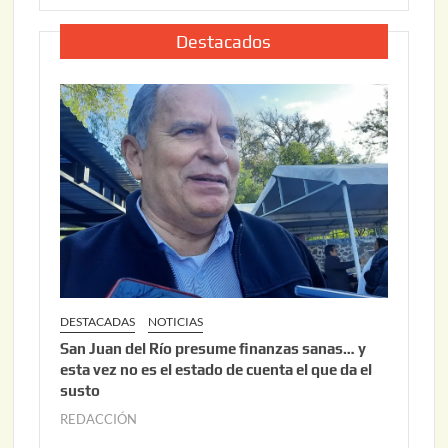
,
l
2
i
Destacados
0
o
2
2
6
2
,
2
0
2
6
DESTACADAS
NOTICIAS
San Juan del Río presume finanzas sanas… y
esta vez no es el estado de cuenta el que da el
susto
REDACCIÓN
a
g