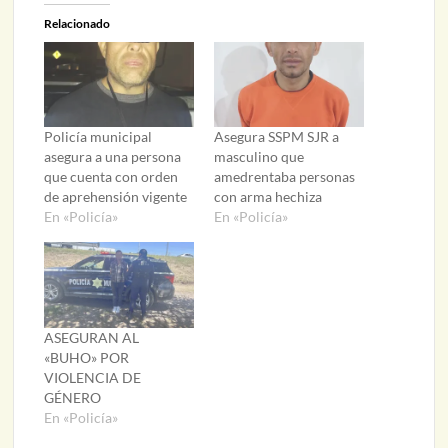
Relacionado
Policía municipal
Asegura SSPM SJR a
asegura a una persona
masculino que
que cuenta con orden
amedrentaba personas
de aprehensión vigente
con arma hechiza
En «Policía»
En «Policía»
ASEGURAN AL
«BUHO» POR
VIOLENCIA DE
GÉNERO
En «Policía»