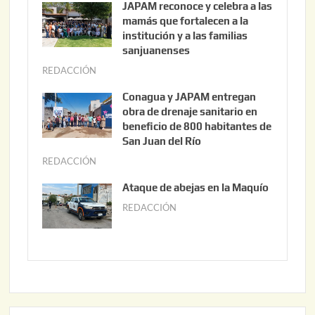
JAPAM reconoce y celebra a las
o
mamás que fortalecen a la
s
institución y a las familias
t
sanjuanenses
o
REDACCIÓN
j
3
u
Conagua y JAPAM entregan
,
n
obra de drenaje sanitario en
2
i
beneficio de 800 habitantes de
0
o
San Juan del Río
2
3
REDACCIÓN
j
6
0
u
Ataque de abejas en la Maquío
,
n
REDACCIÓN
m
2
i
a
0
o
y
2
2
o
6
,
2
2
2
0
,