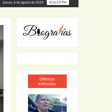
llas
ARRANCA JAPAM EL PROGRAMA “AGUA SEGURA” 
jueves, 6 de agosto de 2026
8:57:00 PM
Últimas
entradas