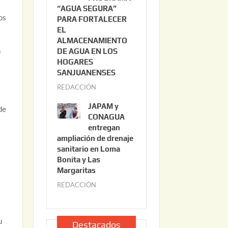
“AGUA SEGURA”
o
6
os
PARA FORTALECER
2
EL
2
ALMACENAMIENTO
,
n
DE AGUA EN LOS
2
HOGARES
0
SANJUANENSES
2
REDACCIÓN
j
6
u
JAPAM y
de
l
CONAGUA
i
entregan
ampliación de drenaje
o
sanitario en Loma
2
Bonita y Las
2
Margaritas
,
REDACCIÓN
j
2
u
0
l
2
u
i
Destacados
6