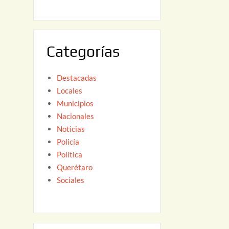
6
,
2
0
Categorías
2
6
Destacadas
Locales
Municipios
Nacionales
Noticias
Policía
Política
Querétaro
Sociales