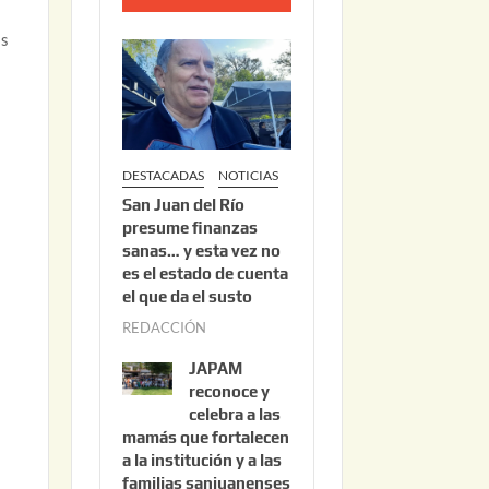
o
as
2
2
,
2
0
DESTACADAS
NOTICIAS
2
San Juan del Río
6
presume finanzas
sanas… y esta vez no
es el estado de cuenta
el que da el susto
REDACCIÓN
a
g
JAPAM
o
reconoce y
s
celebra a las
mamás que fortalecen
t
a la institución y a las
o
familias sanjuanenses