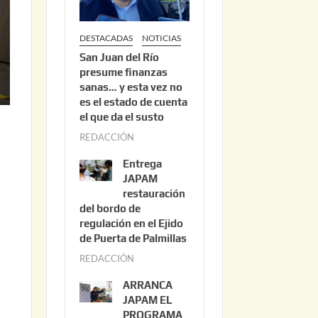
DESTACADAS
NOTICIAS
San Juan del Río
presume finanzas
sanas… y esta vez no
es el estado de cuenta
el que da el susto
REDACCIÓN
a
g
Entrega
o
JAPAM
s
restauración
del bordo de
t
regulación en el Ejido
o
de Puerta de Palmillas
3
REDACCIÓN
j
,
u
2
ARRANCA
l
0
JAPAM EL
i
PROGRAMA
2