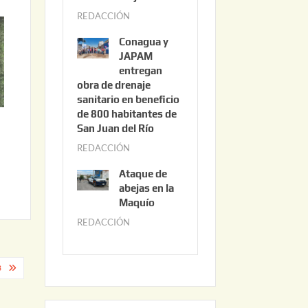
3
REDACCIÓN
j
,
u
2
Conagua y
n
0
JAPAM
i
entregan
2
obra de drenaje
o
6
sanitario en beneficio
3
de 800 habitantes de
0
San Juan del Río
,
REDACCIÓN
j
2
u
0
Ataque de
n
abejas en la
2
i
Maquío
6
o
REDACCIÓN
m
2
a
,
y
2
3
o
0
2
2
2