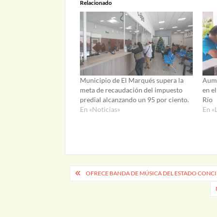
Relacionado
Municipio de El Marqués supera la
Aume
meta de recaudación del impuesto
en el
predial alcanzando un 95 por ciento.
Río
En «Noticias»
En «
Navegación
OFRECE BANDA DE MÚSICA DEL ESTADO CONCI
de
entradas