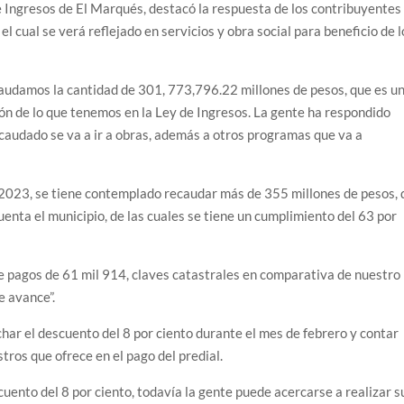
 Ingresos de El Marqués, destacó la respuesta de los contribuyentes
el cual se verá reflejado en servicios y obra social para beneficio de l
audamos la cantidad de 301, 773,796.22 millones de pesos, que es u
ón de lo que tenemos en la Ley de Ingresos. La gente ha respondido
caudado se va a ir a obras, además a otros programas que va a
s 2023, se tiene contemplado recaudar más de 355 millones de pesos, 
uenta el municipio, de las cuales se tiene un cumplimiento del 63 por
de pagos de 61 mil 914, claves catastrales en comparativa de nuestro
e avance”.
har el descuento del 8 por ciento durante el mes de febrero y contar
stros que ofrece en el pago del predial.
uento del 8 por ciento, todavía la gente puede acercarse a realizar s