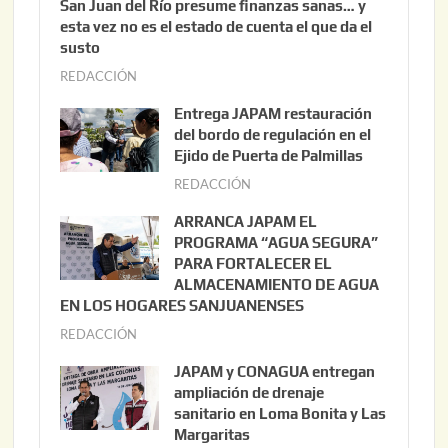
San Juan del Río presume finanzas sanas… y
esta vez no es el estado de cuenta el que da el
susto
REDACCIÓN
a
g
Entrega JAPAM restauración
o
del bordo de regulación en el
s
Ejido de Puerta de Palmillas
t
REDACCIÓN
j
o
u
ARRANCA JAPAM EL
3
l
PROGRAMA “AGUA SEGURA”
,
i
PARA FORTALECER EL
2
ALMACENAMIENTO DE AGUA
o
0
EN LOS HOGARES SANJUANENSES
2
2
REDACCIÓN
j
2
6
u
,
JAPAM y CONAGUA entregan
l
2
ampliación de drenaje
i
0
sanitario en Loma Bonita y Las
o
Margaritas
2