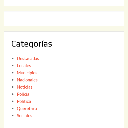
2
2
0
,
2
2
6
0
2
Categorías
6
Destacadas
Locales
Municipios
Nacionales
Noticias
Policía
Política
Querétaro
Sociales