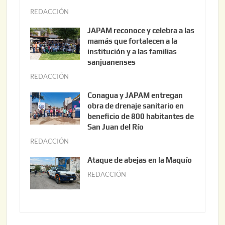
REDACCIÓN
a
g
JAPAM reconoce y celebra a las
o
mamás que fortalecen a la
s
institución y a las familias
t
sanjuanenses
o
REDACCIÓN
j
3
u
Conagua y JAPAM entregan
,
n
obra de drenaje sanitario en
2
i
beneficio de 800 habitantes de
0
o
San Juan del Río
2
3
REDACCIÓN
j
6
0
u
Ataque de abejas en la Maquío
,
n
REDACCIÓN
m
2
i
a
0
o
y
2
2
o
6
,
2