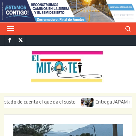
Saltar
al
contenido
Buscar
Facebook
Twitter
E
La vers
sarcást
MIT
de l
informa
 de cuenta el que da el susto
Entrega JAPAM restauración