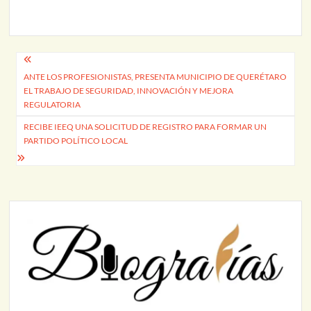
Rosa Jáuregui,…
Navegación
ANTE LOS PROFESIONISTAS, PRESENTA MUNICIPIO DE QUERÉTARO
de
EL TRABAJO DE SEGURIDAD, INNOVACIÓN Y MEJORA
entradas
REGULATORIA
RECIBE IEEQ UNA SOLICITUD DE REGISTRO PARA FORMAR UN
PARTIDO POLÍTICO LOCAL