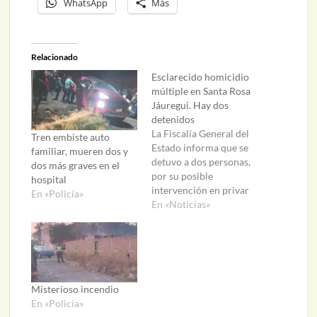
WhatsApp
Más
Relacionado
Esclarecido homicidio
múltiple en Santa Rosa
Jáuregui. Hay dos
detenidos
La Fiscalía General del
Tren embiste auto
Estado informa que se
familiar, mueren dos y
detuvo a dos personas,
dos más graves en el
por su posible
hospital
intervención en privar
En «Policía»
de la vida a cuatro
En «Noticias»
personas del sexo
masculino. Los cuerpos
de los occisos fueron
localizados la
madrugada del 2 de
julio, en la comunidad
Misterioso incendio
de El Jofrito, en Santa
En «Policía»