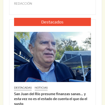
2
6
REDACCIÓN
j
2
u
,
l
2
i
Destacados
0
o
2
2
6
2
,
2
0
2
6
DESTACADAS
NOTICIAS
San Juan del Río presume finanzas sanas… y
esta vez no es el estado de cuenta el que da el
susto