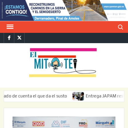
Saltar
al
contenido
Buscar
Facebook
Twitter
E
La vers
sarcást
MIT
de l
informa
 cuenta el que da el susto
Entrega JAPAM restauración de