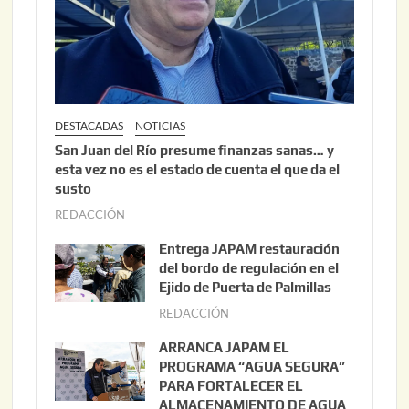
DESTACADAS
NOTICIAS
San Juan del Río presume finanzas sanas… y
esta vez no es el estado de cuenta el que da el
susto
REDACCIÓN
a
g
Entrega JAPAM restauración
o
del bordo de regulación en el
s
Ejido de Puerta de Palmillas
t
REDACCIÓN
j
o
u
ARRANCA JAPAM EL
3
l
PROGRAMA “AGUA SEGURA”
,
i
PARA FORTALECER EL
2
ALMACENAMIENTO DE AGUA
o