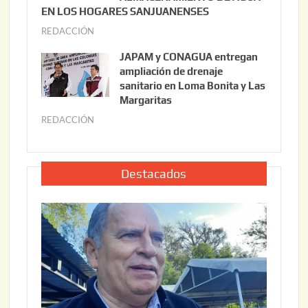
0
EN LOS HOGARES SANJUANENSES
2
2
REDACCIÓN
j
2
6
u
,
JAPAM y CONAGUA entregan
l
2
ampliación de drenaje
i
0
sanitario en Loma Bonita y Las
o
Margaritas
2
2
6
REDACCIÓN
j
2
u
,
l
2
i
Destacados
0
o
2
2
6
2
,
2
0
2