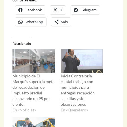
Comparte esto:
Facebook
X
Telegram
WhatsApp
Más
Relacionado
Municipio de El
Inicia Contraloría
Marqués supera la meta
estatal trabajo con
de recaudación del
municipios para
impuesto predial
entregas-recepción
alcanzando un 95 por
sencillas y sin
ciento.
observaciones
En «Noticias»
En «Querétaro»