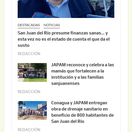
6
DESTACADAS
NOTICIAS
San Juan del Río presume finanzas sanas… y
esta vez no es el estado de cuenta el que da el
susto
REDACCIÓN
a
g
JAPAM reconoce y celebra a las
o
mamás que fortalecen a la
s
institución y a las familias
t
sanjuanenses
o
REDACCIÓN
j
3
u
Conagua y JAPAM entregan
,
n
obra de drenaje sanitario en
2
i
beneficio de 800 habitantes de
0
o
San Juan del Río
2
3
REDACCIÓN
j