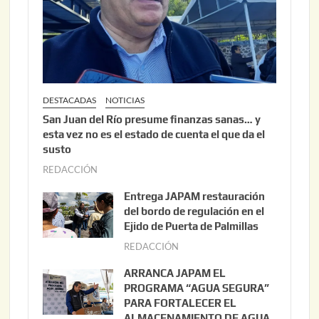
DESTACADAS
NOTICIAS
San Juan del Río presume finanzas sanas… y
esta vez no es el estado de cuenta el que da el
susto
REDACCIÓN
a
g
Entrega JAPAM restauración
o
del bordo de regulación en el
s
Ejido de Puerta de Palmillas
t
REDACCIÓN
j
o
u
ARRANCA JAPAM EL
3
l
PROGRAMA “AGUA SEGURA”
,
i
PARA FORTALECER EL
2
ALMACENAMIENTO DE AGUA
o