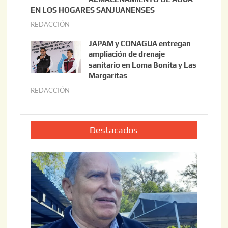
0
EN LOS HOGARES SANJUANENSES
2
2
REDACCIÓN
j
2
6
u
,
JAPAM y CONAGUA entregan
l
2
ampliación de drenaje
i
0
sanitario en Loma Bonita y Las
o
Margaritas
2
2
6
REDACCIÓN
j
2
u
,
l
2
i
Destacados
0
o
2
2
6
2
,
2
0
2