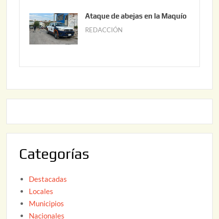
6
0
u
Ataque de abejas en la Maquío
,
n
REDACCIÓN
m
2
i
a
0
o
y
2
2
o
6
,
2
2
2
0
,
2
2
6
0
2
Categorías
6
Destacadas
Locales
Municipios
Nacionales