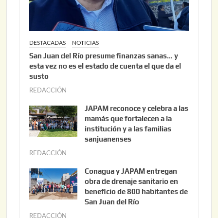
6
DESTACADAS
NOTICIAS
San Juan del Río presume finanzas sanas… y
esta vez no es el estado de cuenta el que da el
susto
REDACCIÓN
a
g
JAPAM reconoce y celebra a las
o
mamás que fortalecen a la
s
institución y a las familias
t
sanjuanenses
o
REDACCIÓN
j
3
u
Conagua y JAPAM entregan
,
n
obra de drenaje sanitario en
2
i
beneficio de 800 habitantes de
0
o
San Juan del Río
2
3
REDACCIÓN
j