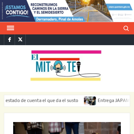
Saltar
al
contenido
Buscar
Facebook
Twitter
E
La vers
sarcást
MIT
de l
informa
do de cuenta el que da el susto
Entrega JAPAM restauraci