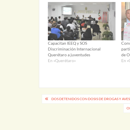
Capacitan IEEQ y SOS
Conv
Discriminación Internacional
part
Querétaro a juventudes
de O
En «Querétaro»
En «
Navegación
DOS DETENIDOS CON DOSIS DE DROGAS Y AVES
de
O
entradas