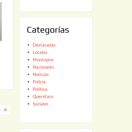
6
,
2
0
Categorías
2
6
Destacadas
Locales
Municipios
Nacionales
Noticias
Policía
Política
Querétaro
Sociales
O