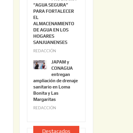
“AGUA SEGURA”
o
6
PARA FORTALECER
2
EL
2
ALMACENAMIENTO
,
DE AGUA EN LOS
2
HOGARES
0
SANJUANENSES
2
REDACCIÓN
j
6
u
JAPAM y
l
CONAGUA
i
entregan
ampliación de drenaje
o
sanitario en Loma
2
Bonita y Las
2
Margaritas
,
REDACCIÓN
j
2
u
0
l
2
i
Destacados
6