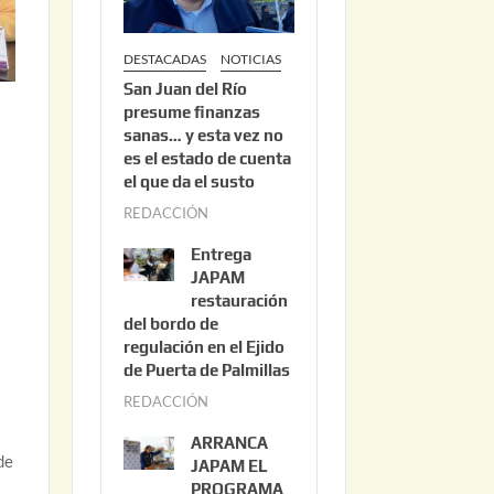
DESTACADAS
NOTICIAS
San Juan del Río
presume finanzas
sanas… y esta vez no
es el estado de cuenta
el que da el susto
REDACCIÓN
a
g
Entrega
o
JAPAM
s
restauración
del bordo de
t
regulación en el Ejido
o
de Puerta de Palmillas
3
REDACCIÓN
j
,
u
2
ARRANCA
l
de
0
JAPAM EL
i
PROGRAMA
2