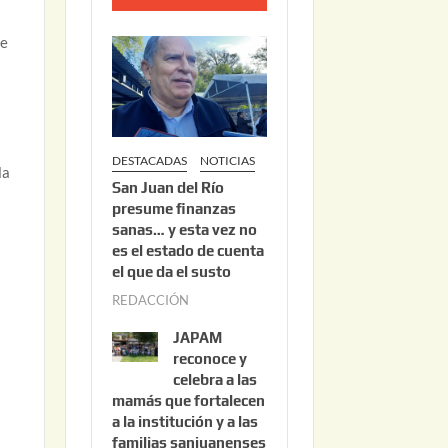
o
2
ce
2
,
2
0
DESTACADAS
NOTICIAS
2
la
San Juan del Río
6
presume finanzas
sanas… y esta vez no
es el estado de cuenta
el que da el susto
REDACCIÓN
a
g
JAPAM
o
reconoce y
s
celebra a las
mamás que fortalecen
t
a la institución y a las
o
familias sanjuanenses