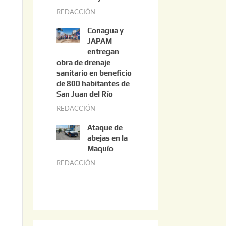
3
REDACCIÓN
j
,
u
2
Conagua y
n
0
JAPAM
i
entregan
2
obra de drenaje
o
6
sanitario en beneficio
3
de 800 habitantes de
0
San Juan del Río
,
REDACCIÓN
j
2
u
0
Ataque de
n
abejas en la
2
i
Maquío
6
o
REDACCIÓN
m
2
a
,
y
2
o
0
2
2
2