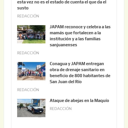
esta vez no es el estado de cuenta el que da el
susto
REDACCIÓN
a
g
JAPAM reconoce y celebra a las
o
mamás que fortalecen a la
s
institución y a las familias
t
sanjuanenses
o
REDACCIÓN
j
3
u
Conagua y JAPAM entregan
,
n
obra de drenaje sanitario en
2
i
beneficio de 800 habitantes de
0
o
San Juan del Río
2
3
REDACCIÓN
j
6
0
u
Ataque de abejas en la Maquío
,
n
REDACCIÓN
m
2
i
a
0
o
y
2
2