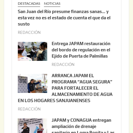
DESTACADAS
NOTICIAS
San Juan del Río presume finanzas sanas… y
esta vez no es el estado de cuenta el que da el
susto
REDACCIÓN
a
g
Entrega JAPAM restauración
o
del bordo de regulación en el
s
Ejido de Puerta de Palmillas
t
REDACCIÓN
j
o
u
ARRANCA JAPAM EL
3
l
PROGRAMA “AGUA SEGURA”
,
i
PARA FORTALECER EL
2
ALMACENAMIENTO DE AGUA
o
0
EN LOS HOGARES SANJUANENSES
2
2
REDACCIÓN
j
2
6
u
,
JAPAM y CONAGUA entregan
l
2
ampliación de drenaje
i
0
sanitario en Loma Bonita y Las