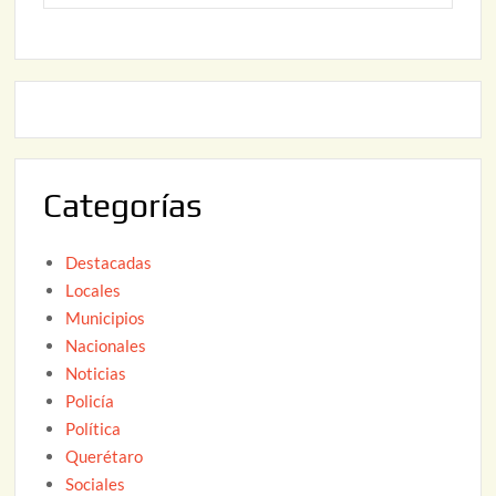
o
6
,
2
2
2
0
,
2
2
6
0
2
Categorías
6
Destacadas
Locales
Municipios
Nacionales
Noticias
Policía
Política
Querétaro
Sociales