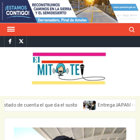
Saltar
al
contenido
Buscar
Facebook
Twitter
E
La vers
sarcást
MIT
de l
informa
de cuenta el que da el susto
Entrega JAPAM restauración 