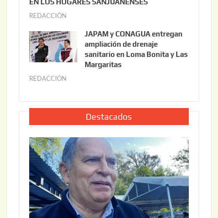
EN LOS HOGARES SANJUANENSES
2
2
REDACCIÓN
j
2
6
u
,
JAPAM y CONAGUA entregan
l
2
ampliación de drenaje
i
0
sanitario en Loma Bonita y Las
o
Margaritas
2
2
6
REDACCIÓN
j
2
u
,
l
2
i
Destacados
0
o
2
2
6
2
,
2
0
2
6