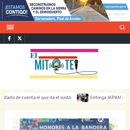
Saltar
al
contenido
Buscar
Facebook
Twitter
E
La vers
sarcást
MIT
de l
informa
de cuenta el que da el susto
Entrega JAPAM restauración 