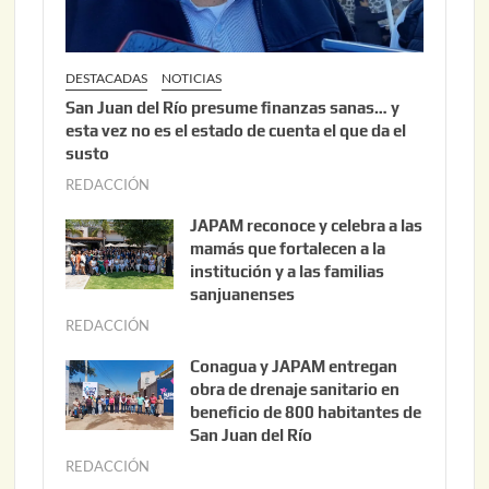
DESTACADAS
NOTICIAS
San Juan del Río presume finanzas sanas… y
esta vez no es el estado de cuenta el que da el
susto
REDACCIÓN
a
g
JAPAM reconoce y celebra a las
o
mamás que fortalecen a la
s
institución y a las familias
t
sanjuanenses
o
REDACCIÓN
j
3
u
Conagua y JAPAM entregan
,
n
obra de drenaje sanitario en
2
i
beneficio de 800 habitantes de
0
o
San Juan del Río
2
3
REDACCIÓN
j
6
0