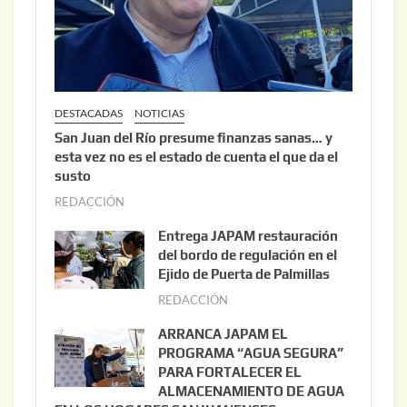
DESTACADAS
NOTICIAS
San Juan del Río presume finanzas sanas… y
esta vez no es el estado de cuenta el que da el
susto
REDACCIÓN
a
g
Entrega JAPAM restauración
o
del bordo de regulación en el
s
Ejido de Puerta de Palmillas
t
REDACCIÓN
j
o
u
ARRANCA JAPAM EL
3
l
PROGRAMA “AGUA SEGURA”
,
i
PARA FORTALECER EL
2
ALMACENAMIENTO DE AGUA
o
0