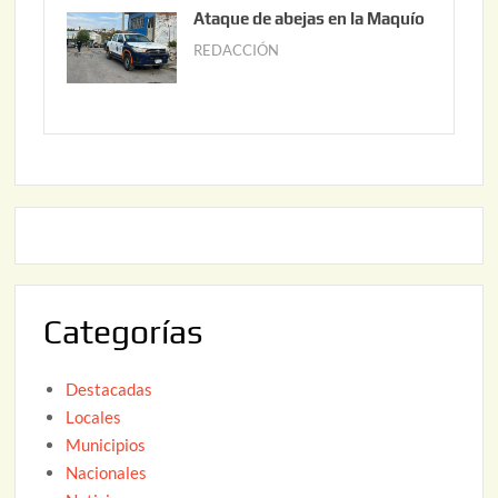
u
Ataque de abejas en la Maquío
,
n
REDACCIÓN
m
2
i
a
0
o
y
2
2
o
6
,
2
2
2
0
,
2
2
6
0
2
Categorías
6
Destacadas
Locales
Municipios
Nacionales