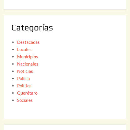
2
6
0
2
Categorías
6
Destacadas
Locales
Municipios
Nacionales
Noticias
Policía
Política
Querétaro
Sociales