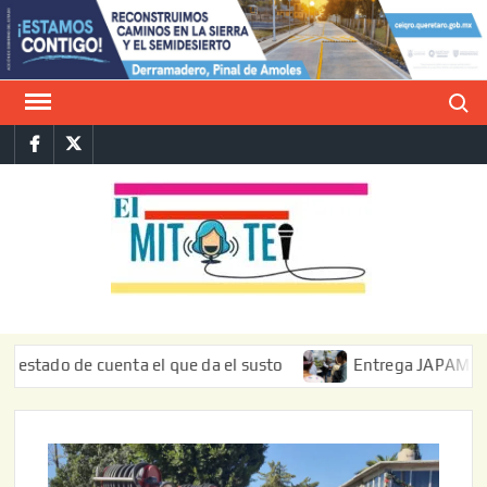
Saltar
al
contenido
Buscar
Facebook
Twitter
E
La vers
sarcást
MIT
de l
informa
do de cuenta el que da el susto
Entrega JAPAM restauraci