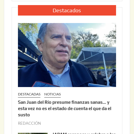
,
l
2
i
Destacados
0
o
2
2
6
2
,
2
0
2
6
DESTACADAS
NOTICIAS
San Juan del Río presume finanzas sanas… y
esta vez no es el estado de cuenta el que da el
susto
REDACCIÓN
a
g