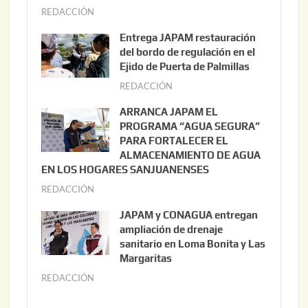
REDACCIÓN
a
g
Entrega JAPAM restauración
o
del bordo de regulación en el
s
Ejido de Puerta de Palmillas
t
REDACCIÓN
j
o
u
ARRANCA JAPAM EL
3
l
PROGRAMA “AGUA SEGURA”
,
i
PARA FORTALECER EL
2
ALMACENAMIENTO DE AGUA
o
0
EN LOS HOGARES SANJUANENSES
2
2
REDACCIÓN
j
2
6
u
,
JAPAM y CONAGUA entregan
l
2
ampliación de drenaje
i
0
sanitario en Loma Bonita y Las
o
Margaritas
2
2
6
REDACCIÓN
j
2
u