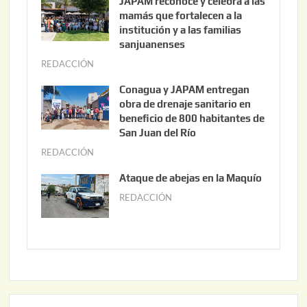
JAPAM reconoce y celebra a las
o
mamás que fortalecen a la
s
institución y a las familias
t
sanjuanenses
o
REDACCIÓN
j
3
u
Conagua y JAPAM entregan
,
n
obra de drenaje sanitario en
2
i
beneficio de 800 habitantes de
0
o
San Juan del Río
2
3
REDACCIÓN
j
6
0
u
Ataque de abejas en la Maquío
,
n
REDACCIÓN
m
2
i
a
0
o
y
2
2
o
6
,
2
2
2
0
,
2