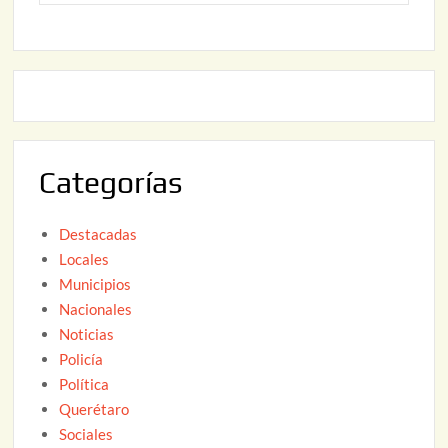
o
6
,
2
2
2
0
,
2
2
6
0
2
Categorías
6
Destacadas
Locales
Municipios
Nacionales
Noticias
Policía
Política
Querétaro
Sociales