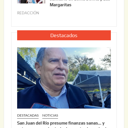
o
Margaritas
2
2
6
REDACCIÓN
j
2
u
,
l
2
i
Destacados
0
o
2
2
6
2
,
2
0
2
6
DESTACADAS
NOTICIAS
San Juan del Río presume finanzas sanas… y