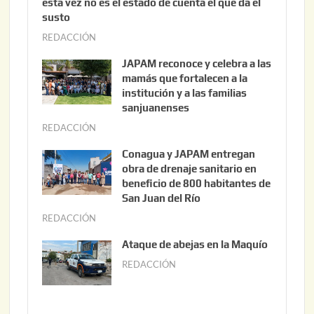
esta vez no es el estado de cuenta el que da el
susto
REDACCIÓN
a
g
JAPAM reconoce y celebra a las
o
mamás que fortalecen a la
s
institución y a las familias
t
sanjuanenses
o
REDACCIÓN
j
3
u
Conagua y JAPAM entregan
,
n
obra de drenaje sanitario en
2
i
beneficio de 800 habitantes de
0
o
San Juan del Río
2
3
REDACCIÓN
j
6
0
u
Ataque de abejas en la Maquío
,
n
REDACCIÓN
m
2
i
a
0
o
y
2
2