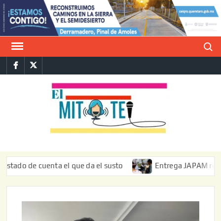
Saltar
al
contenido
Buscar
Facebook
Twitter
E
La vers
sarcást
MIT
de l
informa
 de cuenta el que da el susto
Entrega JAPAM restauración