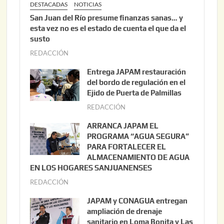
DESTACADAS
NOTICIAS
San Juan del Río presume finanzas sanas… y
esta vez no es el estado de cuenta el que da el
susto
REDACCIÓN
a
g
Entrega JAPAM restauración
o
del bordo de regulación en el
s
Ejido de Puerta de Palmillas
t
REDACCIÓN
j
o
u
ARRANCA JAPAM EL
3
l
PROGRAMA “AGUA SEGURA”
,
i
PARA FORTALECER EL
2
ALMACENAMIENTO DE AGUA
o
0
EN LOS HOGARES SANJUANENSES
2
2
REDACCIÓN
j
2
6
u
,
JAPAM y CONAGUA entregan
l
2
ampliación de drenaje
i
0
sanitario en Loma Bonita y Las