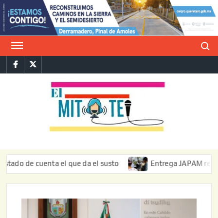
Saltar
al
contenido
Buscar
Facebook
Twitter
E
La vers
sarcást
MIT
de l
informa
e cuenta el que da el susto
Entrega JAPAM restauración d