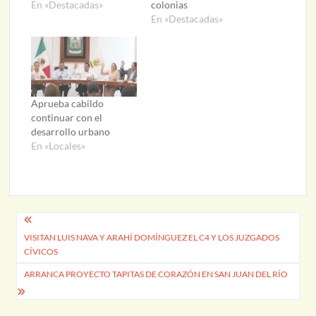
En «Destacadas»
colonias
En «Destacadas»
Aprueba cabildo
continuar con el
desarrollo urbano
En «Locales»
Navegación
VISITAN LUIS NAVA Y ARAHÍ DOMÍNGUEZ EL C4 Y LOS JUZGADOS
de
CÍVICOS
entradas
ARRANCA PROYECTO TAPITAS DE CORAZÓN EN SAN JUAN DEL RÍO