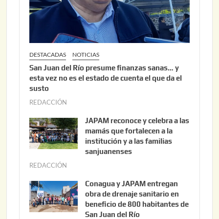
2
6
DESTACADAS
NOTICIAS
San Juan del Río presume finanzas sanas… y
esta vez no es el estado de cuenta el que da el
susto
REDACCIÓN
a
g
JAPAM reconoce y celebra a las
o
mamás que fortalecen a la
s
institución y a las familias
t
sanjuanenses
o
REDACCIÓN
j
3
u
Conagua y JAPAM entregan
,
n
obra de drenaje sanitario en
2
i
beneficio de 800 habitantes de
0
o
San Juan del Río