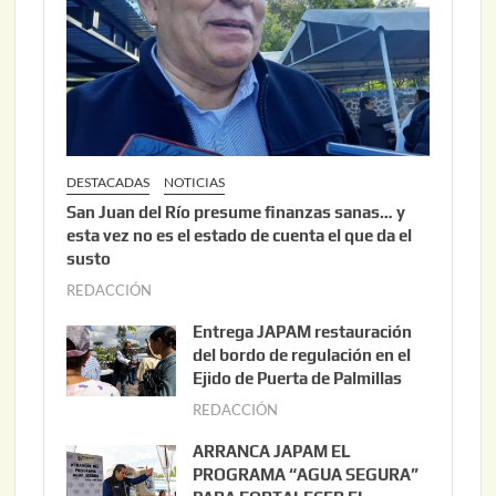
DESTACADAS
NOTICIAS
San Juan del Río presume finanzas sanas… y
esta vez no es el estado de cuenta el que da el
susto
REDACCIÓN
a
g
Entrega JAPAM restauración
o
del bordo de regulación en el
s
Ejido de Puerta de Palmillas
t
REDACCIÓN
j
o
u
ARRANCA JAPAM EL
3
l
PROGRAMA “AGUA SEGURA”
,
i