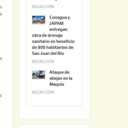
3
os
REDACCIÓN
j
,
re
u
2
Conagua y
n
0
JAPAM
i
entregan
2
obra de drenaje
o
6
sanitario en beneficio
3
a
de 800 habitantes de
0
San Juan del Río
,
la
REDACCIÓN
j
2
u
0
Ataque de
n
abejas en la
2
i
Maquío
6
o
REDACCIÓN
m
a
2
a
,
y
2
o
0
2
2
2