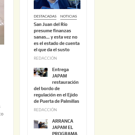
DESTACADAS
NOTICIAS
San Juan del Río
presume finanzas
sanas… y esta vez no
es el estado de cuenta
el que da el susto
REDACCIÓN
a
g
Entrega
o
JAPAM
s
restauración
del bordo de
t
regulación en el Ejido
o
de Puerta de Palmillas
3
s
REDACCIÓN
j
,
to
u
2
ARRANCA
l
0
JAPAM EL
i
PROGRAMA
2