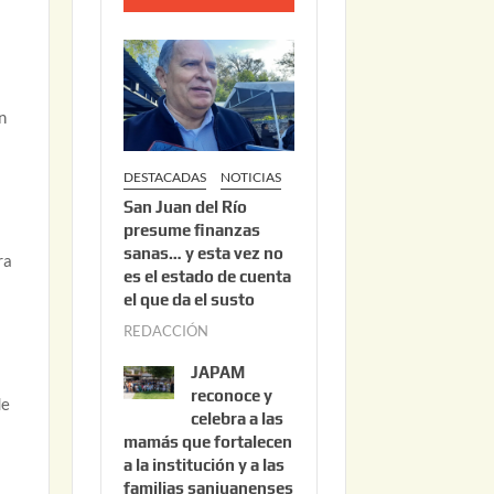
o
2
2
,
n
2
0
DESTACADAS
NOTICIAS
2
San Juan del Río
6
presume finanzas
sanas… y esta vez no
ra
es el estado de cuenta
el que da el susto
REDACCIÓN
a
g
JAPAM
o
reconoce y
de
s
celebra a las
mamás que fortalecen
t
a la institución y a las
o
familias sanjuanenses