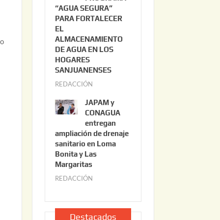
“AGUA SEGURA”
o
6
PARA FORTALECER
2
EL
2
ALMACENAMIENTO
to
,
DE AGUA EN LOS
2
HOGARES
0
SANJUANENSES
2
REDACCIÓN
j
6
u
JAPAM y
l
CONAGUA
i
entregan
ampliación de drenaje
o
sanitario en Loma
2
Bonita y Las
2
Margaritas
,
REDACCIÓN
j
2
u
0
l
2
i
Destacados
6