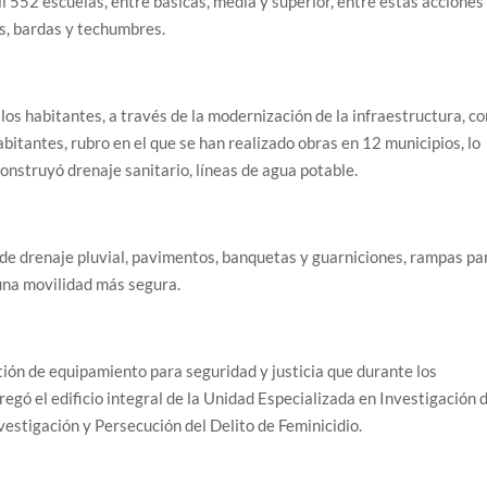
 552 escuelas, entre básicas, media y superior, entre estas acciones
os, bardas y techumbres.
los habitantes, a través de la modernización de la infraestructura, co
bitantes, rubro en el que se han realizado obras en 12 municipios, lo
construyó drenaje sanitario, líneas de agua potable.
 de drenaje pluvial, pavimentos, banquetas y guarniciones, rampas pa
una movilidad más segura.
ión de equipamiento para seguridad y justicia que durante los
egó el edificio integral de la Unidad Especializada en Investigación 
vestigación y Persecución del Delito de Feminicidio.