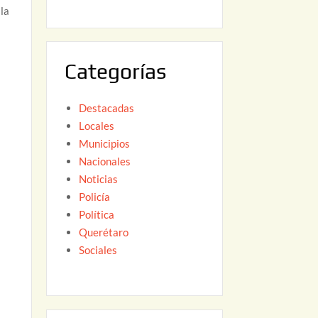
la
6
,
2
0
Categorías
2
6
Destacadas
Locales
Municipios
Nacionales
Noticias
Policía
Política
Querétaro
Sociales