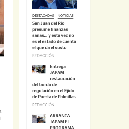
DESTACADAS
NOTICIAS
San Juan del Río
presume finanzas
sanas… y esta vez no
es el estado de cuenta
el que da el susto
REDACCIÓN
a
g
Entrega
o
JAPAM
s
restauración
del bordo de
t
regulación en el Ejido
o
de Puerta de Palmillas
3
REDACCIÓN
j
,
a,
u
2
ARRANCA
l
l
0
JAPAM EL
i
PROGRAMA
2