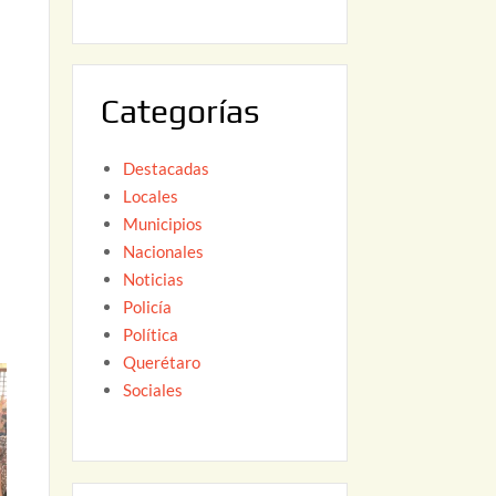
6
,
2
0
Categorías
2
6
Destacadas
Locales
Municipios
Nacionales
Noticias
Policía
Política
Querétaro
Sociales