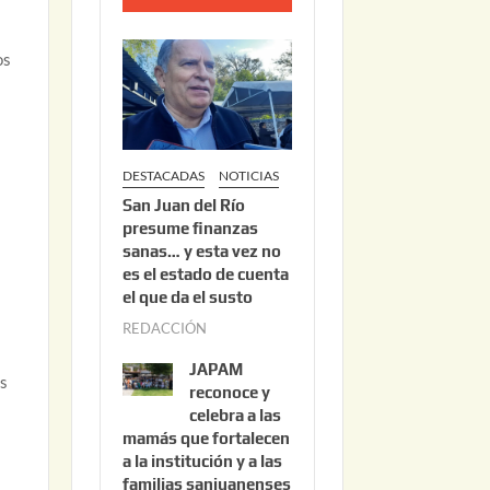
o
2
os
2
,
2
0
DESTACADAS
NOTICIAS
2
San Juan del Río
6
presume finanzas
sanas… y esta vez no
es el estado de cuenta
el que da el susto
REDACCIÓN
a
g
JAPAM
os
o
reconoce y
s
celebra a las
mamás que fortalecen
t
a la institución y a las
o
familias sanjuanenses