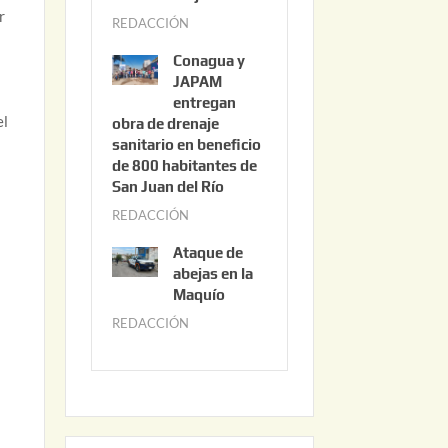
3
r
REDACCIÓN
j
,
u
2
Conagua y
n
0
JAPAM
i
entregan
2
el
obra de drenaje
o
6
sanitario en beneficio
3
de 800 habitantes de
0
San Juan del Río
,
REDACCIÓN
j
2
u
0
Ataque de
n
abejas en la
2
i
Maquío
6
o
REDACCIÓN
m
2
a
,
y
2
o
0
2
2
2