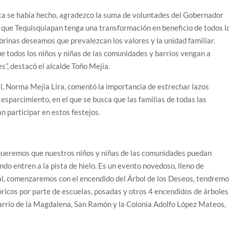
ca se había hecho, agradezco la suma de voluntades del Gobernador
 que Tequisquiapan tenga una transformación en beneficio de todos l
brinas deseamos que prevalezcan los valores y la unidad familiar.
 todos los niños y niñas de las comunidades y barrios vengan a
des”, destacó el alcalde Toño Mejía.
al, Norma Mejía Lira, comentó la importancia de estrechar lazos
esparcimiento, en el que se busca que las familias de todas las
n participar en estos festejos.
 queremos que nuestros niños y niñas de las comunidades puedan
ndo entren a la pista de hielo. Es un evento novedoso, lleno de
val, comenzaremos con el encendido del Árbol de los Deseos, tendrem
góricos por parte de escuelas, posadas y otros 4 encendidos de árboles
rrio de la Magdalena, San Ramón y la Colonia Adolfo López Mateos,