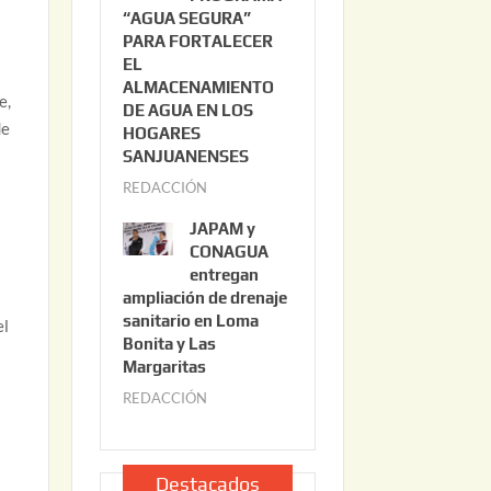
“AGUA SEGURA”
o
6
PARA FORTALECER
2
EL
2
ALMACENAMIENTO
,
e,
DE AGUA EN LOS
2
de
HOGARES
0
SANJUANENSES
2
REDACCIÓN
j
6
u
JAPAM y
l
CONAGUA
i
entregan
ampliación de drenaje
o
sanitario en Loma
2
el
Bonita y Las
2
Margaritas
,
REDACCIÓN
j
2
u
0
l
2
i
Destacados
6