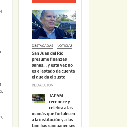
o
2
el
2
,
2
0
DESTACADAS
NOTICIAS
2
o
San Juan del Río
6
presume finanzas
sanas… y esta vez no
es el estado de cuenta
el que da el susto
s
REDACCIÓN
a
o,
g
JAPAM
o
reconoce y
s
celebra a las
mamás que fortalecen
t
a,
a la institución y a las
o
familias sanjuanenses