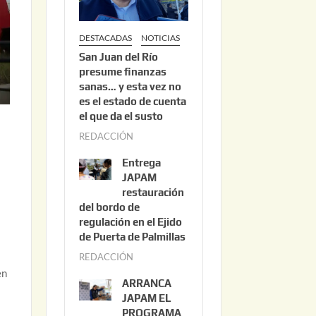
DESTACADAS
NOTICIAS
San Juan del Río
presume finanzas
sanas… y esta vez no
es el estado de cuenta
el que da el susto
REDACCIÓN
a
g
Entrega
o
JAPAM
s
restauración
del bordo de
t
regulación en el Ejido
o
de Puerta de Palmillas
3
REDACCIÓN
j
,
en
u
2
ARRANCA
l
0
JAPAM EL
i
PROGRAMA
2