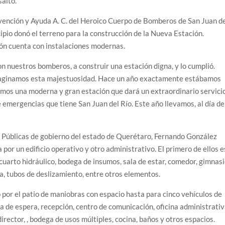
saltó.
vención y Ayuda A. C. del Heroico Cuerpo de Bomberos de San Juan d
cipio donó el terreno para la construcción de la Nueva Estación.
ión cuenta con instalaciones modernas.
n nuestros bomberos, a construir una estación digna, y lo cumplió.
imaginamos esta majestuosidad. Hace un año exactamente estábamos
emos una moderna y gran estación que dará un extraordinario servici
e emergencias que tiene San Juan del Río. Este año llevamos, al día de
s Públicas de gobierno del estado de Querétaro, Fernando González
 por un edificio operativo y otro administrativo. El primero de ellos e
, cuarto hidráulico, bodega de insumos, sala de estar, comedor, gimnasi
a, tubos de deslizamiento, entre otros elementos.
o por el patio de maniobras con espacio hasta para cinco vehículos de
la de espera, recepción, centro de comunicación, oficina administrativ
irector, , bodega de usos múltiples, cocina, baños y otros espacios.