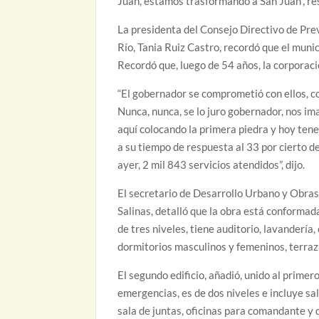
Juan, estamos trasformando a San Juan”, re
La presidenta del Consejo Directivo de Pre
Río, Tania Ruiz Castro, recordó que el muni
Recordó que, luego de 54 años, la corporac
“El gobernador se comprometió con ellos, co
Nunca, nunca, se lo juro gobernador, nos 
aquí colocando la primera piedra y hoy ten
a su tiempo de respuesta al 33 por cierto d
ayer, 2 mil 843 servicios atendidos”, dijo.
El secretario de Desarrollo Urbano y Obra
Salinas, detalló que la obra está conformada
de tres niveles, tiene auditorio, lavandería
dormitorios masculinos y femeninos, terraz
El segundo edificio, añadió, unido al primer
emergencias, es de dos niveles e incluye sa
sala de juntas, oficinas para comandante y d