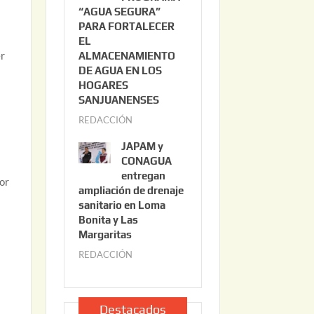
“AGUA SEGURA”
o
6
PARA FORTALECER
2
EL
2
er
ALMACENAMIENTO
,
DE AGUA EN LOS
2
HOGARES
0
SANJUANENSES
s
2
REDACCIÓN
j
6
u
JAPAM y
l
CONAGUA
i
entregan
or
ampliación de drenaje
o
sanitario en Loma
2
Bonita y Las
2
Margaritas
,
REDACCIÓN
j
2
u
0
l
2
i
Destacados
6