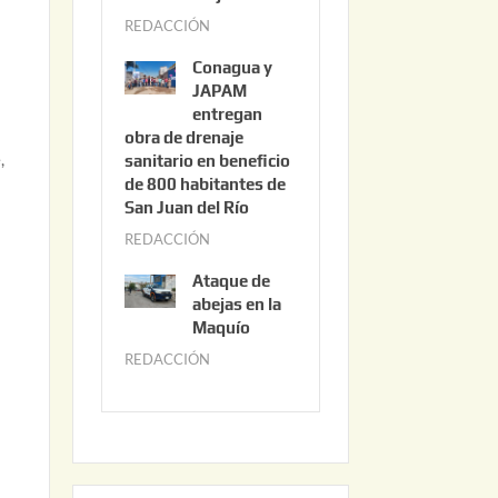
3
REDACCIÓN
j
,
u
2
Conagua y
n
0
JAPAM
i
entregan
2
obra de drenaje
o
6
,
sanitario en beneficio
3
de 800 habitantes de
0
San Juan del Río
,
REDACCIÓN
j
2
u
0
Ataque de
n
abejas en la
2
i
Maquío
6
o
REDACCIÓN
m
2
a
,
y
2
o
0
2
2
2