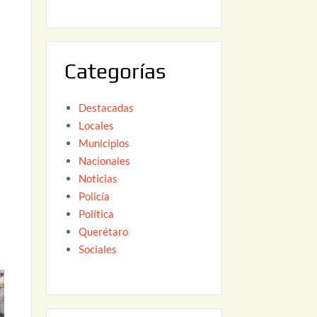
6
,
2
0
Categorías
2
6
Destacadas
Locales
Municipios
Nacionales
Noticias
Policía
Política
Querétaro
Sociales