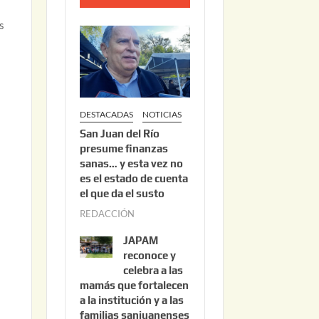
o
s
2
2
,
2
0
DESTACADAS
NOTICIAS
2
San Juan del Río
6
presume finanzas
sanas… y esta vez no
es el estado de cuenta
el que da el susto
REDACCIÓN
a
g
JAPAM
o
reconoce y
s
celebra a las
mamás que fortalecen
t
a la institución y a las
o
familias sanjuanenses