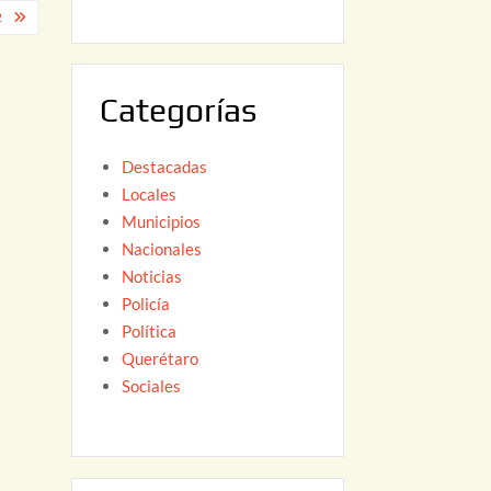
2
6
,
2
0
Categorías
2
6
Destacadas
Locales
Municipios
Nacionales
Noticias
Policía
Política
Querétaro
Sociales