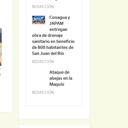
3
REDACCIÓN
j
,
u
2
Conagua y
n
0
JAPAM
i
entregan
2
obra de drenaje
o
6
sanitario en beneficio
3
de 800 habitantes de
0
San Juan del Río
,
REDACCIÓN
j
2
ó
u
0
Ataque de
e
n
abejas en la
2
i
Maquío
6
o
REDACCIÓN
m
2
a
,
y
2
o
0
2
2
2