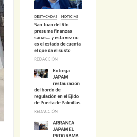
DESTACADAS
NOTICIAS
San Juan del Río
presume finanzas
sanas… y esta vez no
es el estado de cuenta
el que da el susto
REDACCIÓN
a
g
Entrega
o
JAPAM
s
restauración
del bordo de
t
regulación en el Ejido
o
de Puerta de Palmillas
3
REDACCIÓN
j
,
u
2
ARRANCA
l
0
JAPAM EL
i
PROGRAMA
2