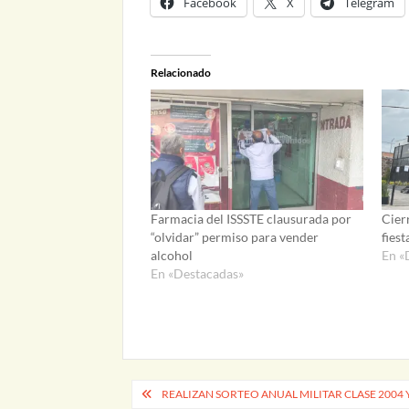
Facebook
X
Telegram
Relacionado
Farmacia del ISSSTE clausurada por
Cierr
“olvidar” permiso para vender
fies
alcohol
En «
En «Destacadas»
Navegación
REALIZAN SORTEO ANUAL MILITAR CLASE 2004 