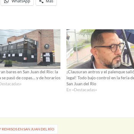
WhatsApp
Más
an bares en San Juan del Río: la
¡Clausuran antros y el palenque sali
ta se pasó de copas… y de horarios
legal! Todo bajo control en la feria d
Destacadas»
San Juan del Río
En «Destacadas»
Y REMISOS EN SAN JUAN DEL RÍO