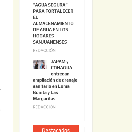
“AGUA SEGURA”
o
6
PARA FORTALECER
2
EL
2
ALMACENAMIENTO
,
DE AGUA EN LOS
2
HOGARES
0
SANJUANENSES
2
REDACCIÓN
j
6
u
JAPAM y
l
CONAGUA
i
entregan
ampliación de drenaje
o
sanitario en Loma
2
z
Bonita y Las
2
Margaritas
,
REDACCIÓN
j
,
2
u
0
l
2
i
Destacados
6