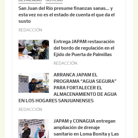
San Juan del Río presume finanzas sanas… y
esta vez no es el estado de cuenta el que da el
susto
REDACCIÓN
a
g
Entrega JAPAM restauración
o
del bordo de regulación en el
s
Ejido de Puerta de Palmillas
t
REDACCIÓN
j
o
u
ARRANCA JAPAM EL
3
l
PROGRAMA “AGUA SEGURA”
,
i
PARA FORTALECER EL
2
ALMACENAMIENTO DE AGUA
o
0
EN LOS HOGARES SANJUANENSES
2
2
REDACCIÓN
j
2
6
u
,
JAPAM y CONAGUA entregan
l
2
ampliación de drenaje
i
0
sanitario en Loma Bonita y Las