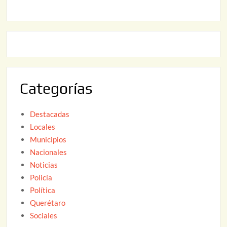
6
,
2
2
2
0
,
2
2
6
0
2
Categorías
6
Destacadas
Locales
Municipios
Nacionales
Noticias
Policía
Política
Querétaro
Sociales