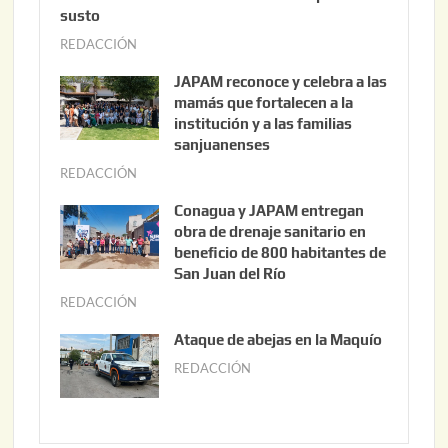
susto
REDACCIÓN
a
g
JAPAM reconoce y celebra a las
o
mamás que fortalecen a la
s
institución y a las familias
t
sanjuanenses
o
REDACCIÓN
j
3
u
Conagua y JAPAM entregan
,
n
obra de drenaje sanitario en
2
i
beneficio de 800 habitantes de
0
o
San Juan del Río
2
3
REDACCIÓN
j
6
0
u
Ataque de abejas en la Maquío
,
n
REDACCIÓN
m
2
i
a
0
o
y
2
2
o