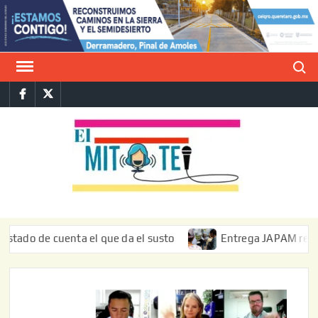
Saltar
al
contenido
Buscar
Facebook
Twitter
E
La vers
sarcást
MIT
de l
informa
 de cuenta el que da el susto
Entrega JAPAM restauración