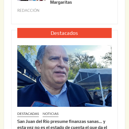
o
Margaritas
2
2
6
REDACCIÓN
j
2
u
,
l
2
i
Destacados
0
o
2
2
6
2
,
2
0
2
6
DESTACADAS
NOTICIAS
San Juan del Río presume finanzas sanas… y
esta vez no es el estado de cuenta el que da el